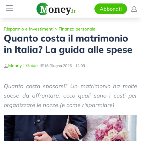
Abbonati
Risparmio e Investimenti
>
Finanza personale
Quanto costa il matrimonio
in Italia? La guida alle spese
Money.it Guide
18 Giugno 2026 - 12:03
Quanto costa sposarsi? Un matrimonio ha molte
spese da affrontare: ecco quali sono i costi per
organizzare le nozze (e come risparmiare)