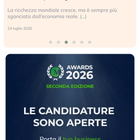
La ricchezza mondiale cresce, ma è sempre più
sganciata dall’economia reale. (…)
24 luglio 2026