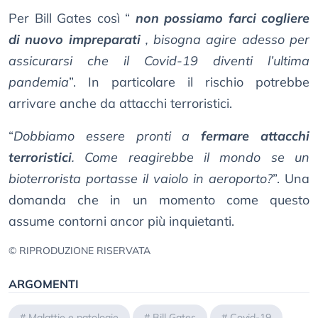
Per Bill Gates così “
non possiamo farci cogliere
di nuovo impreparati
, bisogna agire adesso per
assicurarsi che il Covid-19 diventi l’ultima
pandemia
”. In particolare il rischio potrebbe
arrivare anche da attacchi terroristici.
“
Dobbiamo essere pronti a
fermare attacchi
terroristici
. Come reagirebbe il mondo se un
bioterrorista portasse il vaiolo in aeroporto?
”. Una
domanda che in un momento come questo
assume contorni ancor più inquietanti.
© RIPRODUZIONE RISERVATA
ARGOMENTI
#
Malattie e patologie
#
Bill Gates
#
Covid-19