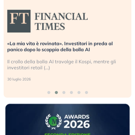
«La mia vita è rovinata». Investitori in preda al
panico dopo lo scoppio della bolla AI
Il crollo della bolla AI travolge il Kospi, mentre gli
investitori retail (…)
30 luglio 2026