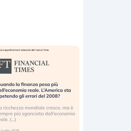
uando la finanza pesa più
Russia e Cina pronti
ell’economia reale. L’America sta
Starlink. Gli investit
ipetendo gli errori del 2008?
sottovalutando il ris
a ricchezza mondiale cresce, ma è
Gli investitori tech c
empre più sganciata dall’economia
ignorare il rischio geop
eale. (…)
17 luglio 2026
 luglio 2026