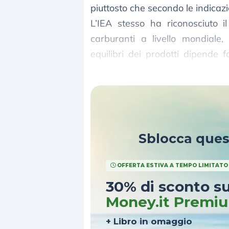
piuttosto che secondo le indicazi
L’IEA stesso ha riconosciuto i
carburanti a livello mondiale,
equilibri dei prodotti dipende 
prodotti, in particolare di diesel».
Sblocca que
OFFERTA ESTIVA A TEMPO LIMITATO
30% di sconto s
Money.it Premi
+ Libro in omaggio