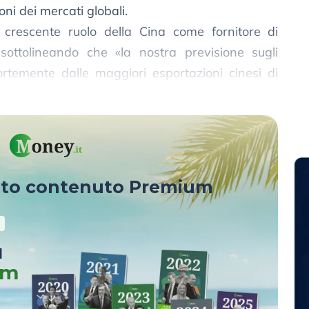
oni dei mercati globali.
l crescente ruolo della Cina come fornitore di
 sottolineando che «la nostra previsione sugli
fortemente dalle maggiori esportazioni cinesi di
sto contenuto Premium
u
um