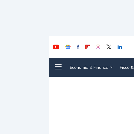
Economia & Finanza
Fisco 