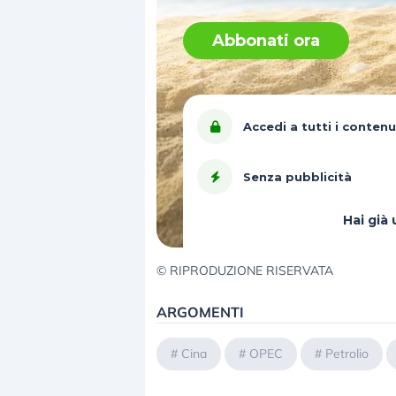
Abbonati ora
Accedi a tutti i contenu
Senza pubblicità
Hai gi
© RIPRODUZIONE RISERVATA
ARGOMENTI
#
Cina
#
OPEC
#
Petrolio