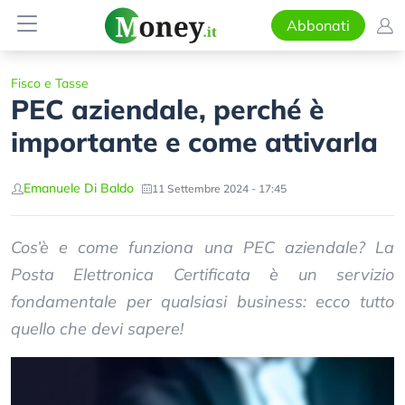
Abbonati
Fisco e Tasse
PEC aziendale, perché è
importante e come attivarla
Emanuele Di Baldo
11 Settembre 2024 - 17:45
Cos’è e come funziona una PEC aziendale? La
Posta Elettronica Certificata è un servizio
fondamentale per qualsiasi business: ecco tutto
quello che devi sapere!