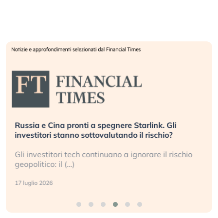
Russia e Cina pronti a spegnere Starlink. Gli
investitori stanno sottovalutando il rischio?
Gli investitori tech continuano a ignorare il rischio
geopolitico: il (…)
17 luglio 2026