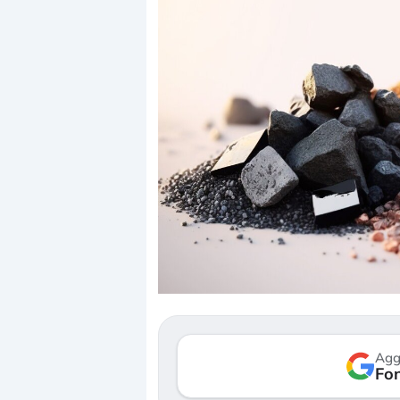
Dalle valutazioni estreme alla
«La mia vi
correzione. Cosa sta guidando il
in preda 
repricing degli asset?
della boll
Gli investitori stanno finalmente
Il crollo d
mostrando segni di stanchezza
Kospi, men
Agg
verso le (…)
Fon
30 luglio 202
3 agosto 2026