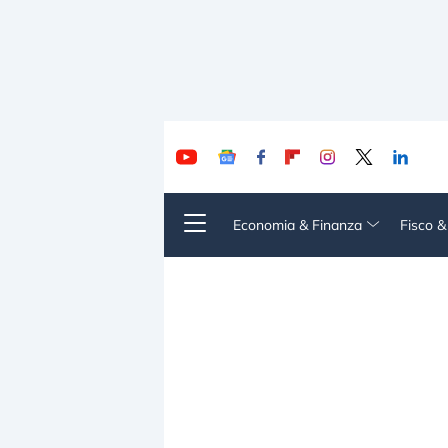
Economia & Finanza
Fisco 