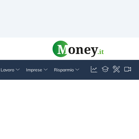
& Lavoro
Imprese
Risparmio