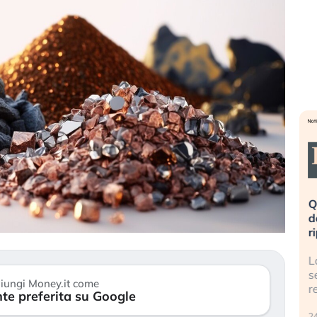
ta è rovinata». Investitori
Quando la finanza pesa più
al panico dopo lo scoppio
dell’economia reale. L’Americ
a AI
ripetendo gli errori del 2008?
ella bolla AI travolge il
La ricchezza mondiale cresce
tre gli investitori retail (…)
sempre più sganciata dall’e
iungi Money.it come
reale. (…)
te preferita su Google
6
24 luglio 2026