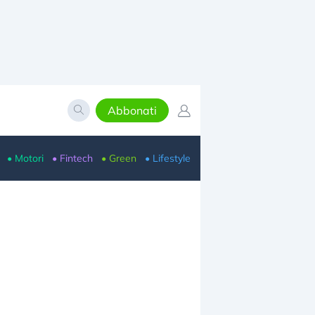
Abbonati
• Motori
• Fintech
• Green
• Lifestyle