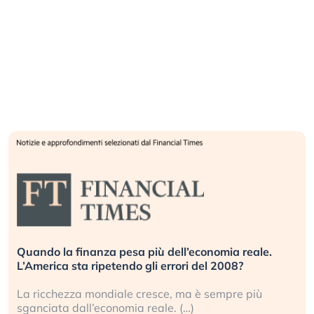
Russia e Cina pronti a spegnere Starlink. Gli
investitori stanno sottovalutando il rischio?
Gli investitori tech continuano a ignorare il rischio
geopolitico: il (…)