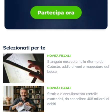
Selezionati per te
NOVITÀ FISCALI
Stangata nascosta nella riforma del
Catasto, addio ai vani e mappatura dal
basso
NOVITÀ FISCALI
Stralcio e annullamento cartelle
esattoriali, da cancellare 408 miliardi di
debiti