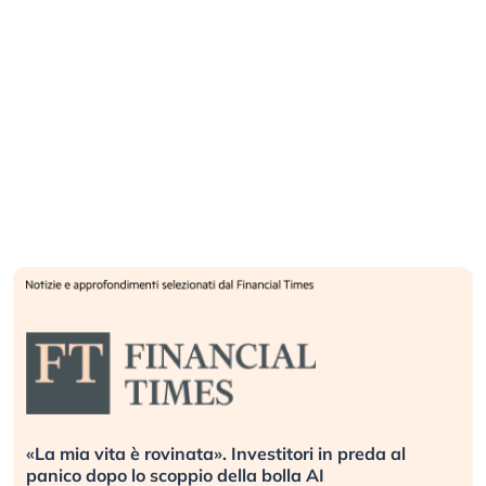
vinata». Investitori in preda al
Quando la finanza 
coppio della bolla AI
L’America sta ripet