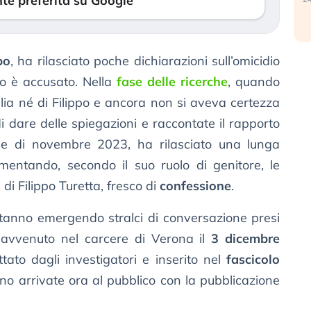
te preferita su Google
po
, ha rilasciato poche dichiarazioni sull’omicidio
glio è accusato. Nella
fase delle ricerche
, quando
lia né di Filippo e ancora non si aveva certezza
di dare delle spiegazioni e raccontate il rapporto
ese di novembre 2023, ha rilasciato una lunga
ntando, secondo il suo ruolo di genitore, le
 di Filippo Turetta, fresco di
confessione
.
 stanno emergendo stralci di conversazione presi
 avvenuto nel carcere di Verona il
3 dicembre
ettato dagli investigatori e inserito nel
fascicolo
ono arrivate ora al pubblico con la pubblicazione