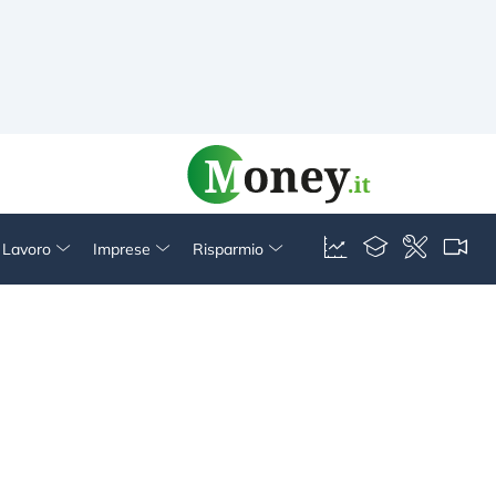
& Lavoro
Imprese
Risparmio