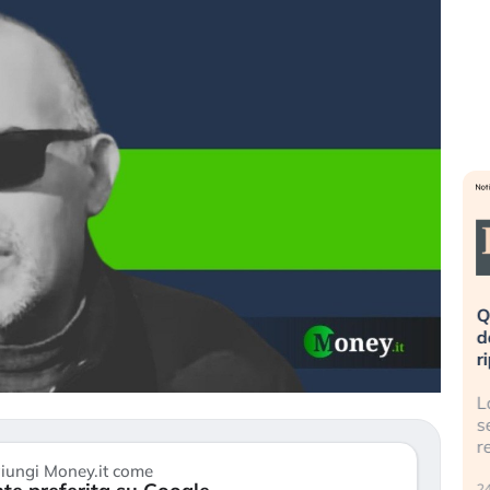
eme alla
«La mia vita è rovinata». Investitori
Q
uidando il
in preda al panico dopo lo scoppio
d
della bolla AI
r
finalmente
Il crollo della bolla AI travolge il
L
tanchezza
Kospi, mentre gli investitori retail (…)
s
r
30 luglio 2026
iungi Money.it come
24