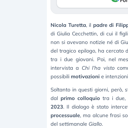
Fon
Nicola Turetta
, il
padre di Filip
di Giulia Cecchettin, di cui il fi
non si avevano notizie né di Giu
del tragico epilogo, ha cercato 
tra i due giovani. Poi, nel m
intervista a
Chi l’ha visto
comme
possibili
motivazioni
e intenzioni
Soltanto in questi giorni, però,
dal
primo colloquio
tra i due,
2023
. Il dialogo è stato interc
processuale
, ma alcune frasi s
del settimanale
Giallo
.