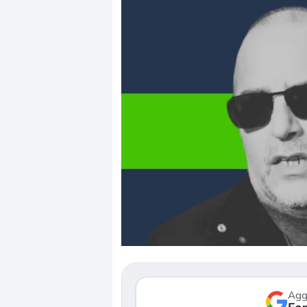
Dalle valutazioni estr
correzione. Cosa sta g
repricing degli asset?
Gli investitori stanno 
mostrando segni di s
verso le (…)
Agg
3 agosto 2026