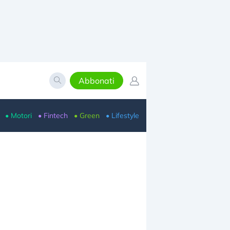
Abbonati
• Motori
• Fintech
• Green
• Lifestyle