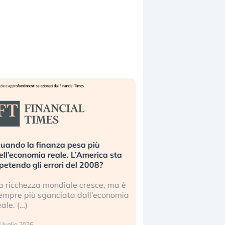
uando la finanza pesa più
Russia e Cina pronti
ell’economia reale. L’America sta
Starlink. Gli investit
ipetendo gli errori del 2008?
sottovalutando il ris
a ricchezza mondiale cresce, ma è
Gli investitori tech c
empre più sganciata dall’economia
ignorare il rischio geop
eale. (…)
17 luglio 2026
 luglio 2026