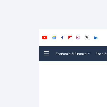
Economia & Finanza
Fisco 