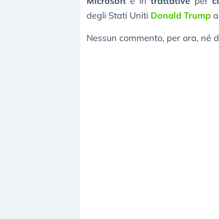
Microsoft
è in
trattative
per
c
degli Stati Uniti
Donald Trump
ai
Nessun commento, per ora, né d