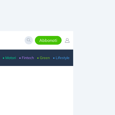
Abbonati
• Motori
• Fintech
• Green
• Lifestyle