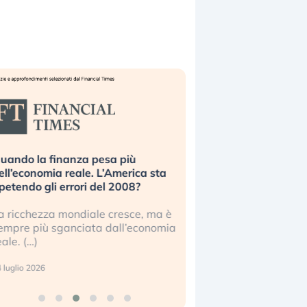
uando la finanza pesa più
Russia e Cina pronti
ell’economia reale. L’America sta
Starlink. Gli investit
ipetendo gli errori del 2008?
sottovalutando il ris
a ricchezza mondiale cresce, ma è
Gli investitori tech c
empre più sganciata dall’economia
ignorare il rischio geop
eale. (…)
17 luglio 2026
 luglio 2026