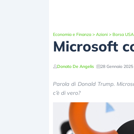
Economia e Finanza
>
Azioni
>
Borsa USA
Microsoft c
Donato De Angelis
28 Gennaio 2025 
Parola di Donald Trump. Microso
c’è di vero?