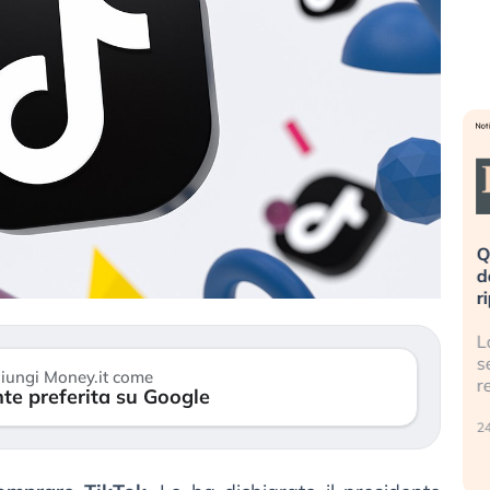
eme alla
«La mia vita è rovinata». Investitori
Q
uidando il
in preda al panico dopo lo scoppio
d
della bolla AI
r
finalmente
Il crollo della bolla AI travolge il
L
tanchezza
Kospi, mentre gli investitori retail (…)
s
iungi Money.it come
r
te preferita su Google
30 luglio 2026
24