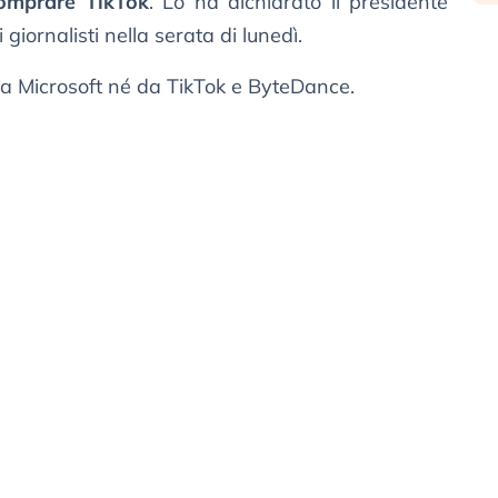
omprare TikTok
. Lo ha dichiarato il presidente
 giornalisti nella serata di lunedì.
a Microsoft né da TikTok e ByteDance.