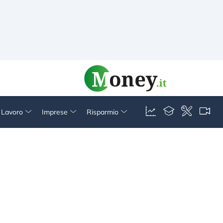
& Lavoro
Imprese
Risparmio