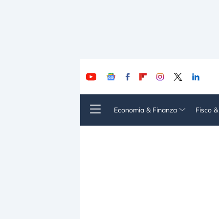
Economia & Finanza
Fisco 