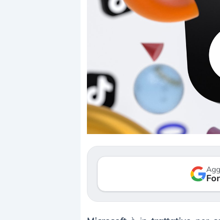
Dalle valutazioni estr
correzione. Cosa sta g
repricing degli asset?
Gli investitori stanno 
mostrando segni di s
Agg
verso le (…)
Fon
3 agosto 2026