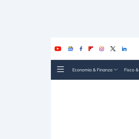
Economia & Finanza
Fisco 