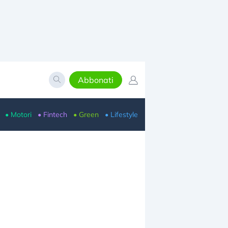
Abbonati
• Motori
• Fintech
• Green
• Lifestyle