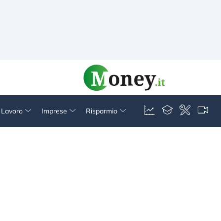
& Lavoro
Imprese
Risparmio