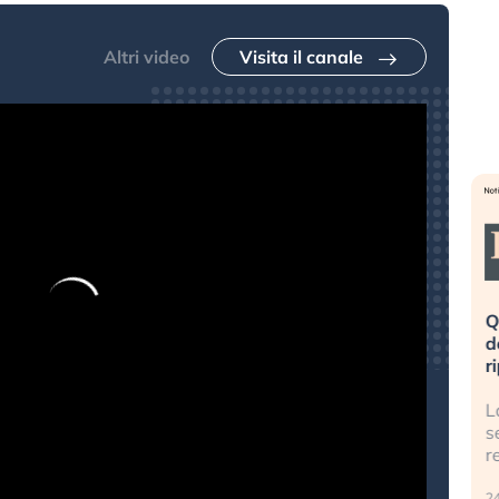
Altri video
Visita il canale
eme alla
«La mia vita è rovinata». Investitori
Q
uidando il
in preda al panico dopo lo scoppio
d
della bolla AI
r
finalmente
Il crollo della bolla AI travolge il
L
tanchezza
Kospi, mentre gli investitori retail (…)
s
r
30 luglio 2026
24