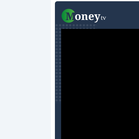
Dalle valutazioni estr
correzione. Cosa sta g
repricing degli asset?
Gli investitori stanno 
mostrando segni di s
verso le (…)
3 agosto 2026