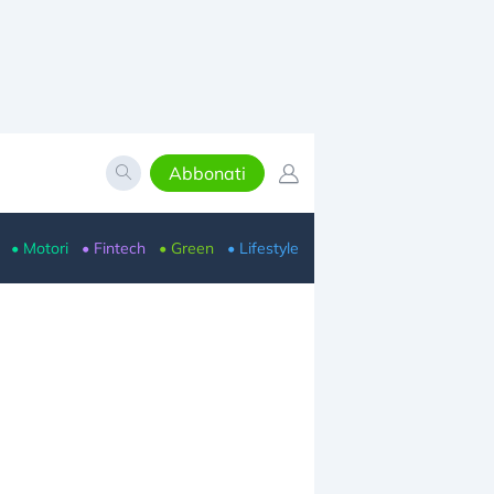
Abbonati
• Motori
• Fintech
• Green
• Lifestyle