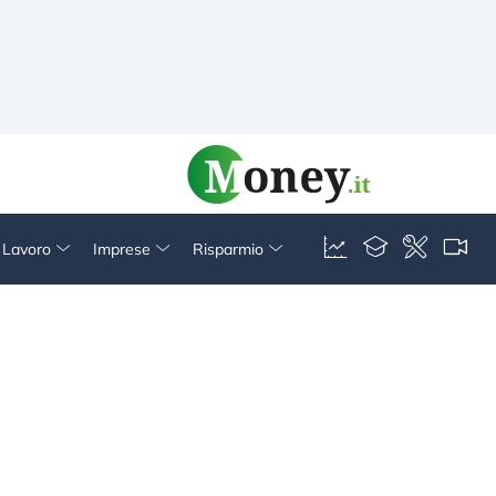
& Lavoro
Imprese
Risparmio