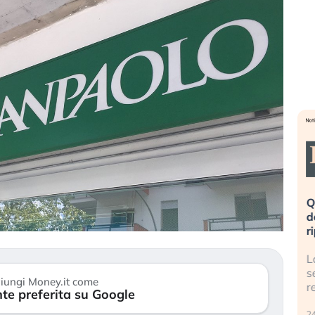
eme alla
«La mia vita è rovinata». Investitori
Q
uidando il
in preda al panico dopo lo scoppio
d
della bolla AI
r
finalmente
Il crollo della bolla AI travolge il
L
tanchezza
Kospi, mentre gli investitori retail (…)
s
iungi Money.it come
r
te preferita su Google
30 luglio 2026
24