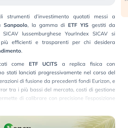
i strumenti d’investimento quotati messi a
a Sanpaolo
, la gamma di
ETF YIS
gestiti da
a SICAV lussemburghese YourIndex SICAV si
più efficienti e trasparenti per chi desidera
endimento
.
ficati come
ETF UCITS
a replica fisica con
o stati lanciati progressivamente nel corso del
erazioni di fusione da precedenti fondi Eurizon, e
ror tra i più bassi del mercato, costi di gestione
rmette di calibrare con precisione l’esposizione
genze degli investitori.