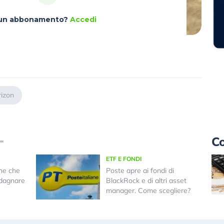
à un abbonamento?
Accedi
rizon
Co
ETF E FONDI
ane che
Poste apre ai fondi di
dagnare
BlackRock e di altri asset
manager. Come scegliere?