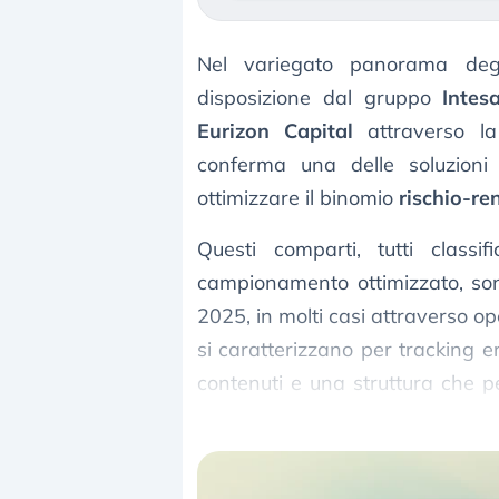
Nel variegato panorama degl
disposizione dal gruppo
Intes
Eurizon Capital
attraverso l
conferma una delle soluzioni 
ottimizzare il binomio
rischio-r
Questi comparti, tutti classi
campionamento ottimizzato, son
2025, in molti casi attraverso op
si caratterizzano per tracking er
contenuti e una struttura che pe
al rischio in base alle diverse esi