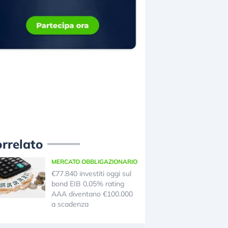
rrelato
MERCATO OBBLIGAZIONARIO
€77.840 investiti oggi sul
bond EIB 0,05% rating
AAA diventano €100.000
a scadenza