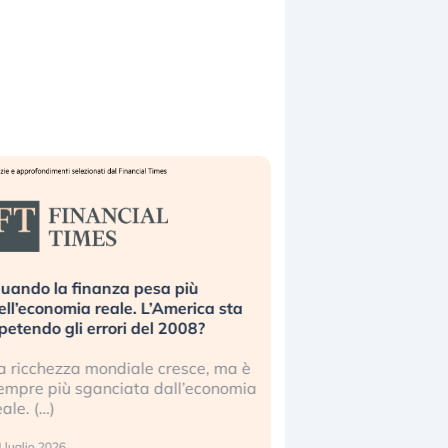
uando la finanza pesa più
Russia e Cina pronti
ell’economia reale. L’America sta
Starlink. Gli investit
ipetendo gli errori del 2008?
sottovalutando il ris
a ricchezza mondiale cresce, ma è
Gli investitori tech c
empre più sganciata dall’economia
ignorare il rischio geop
eale. (…)
17 luglio 2026
 luglio 2026