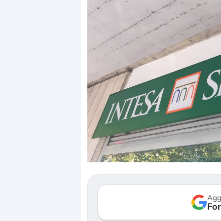
Dalle valutazioni estr
correzione. Cosa sta g
repricing degli asset?
Gli investitori stanno 
mostrando segni di s
Agg
verso le (…)
Fon
3 agosto 2026