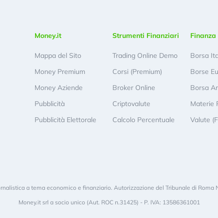
Money.it
Strumenti Finanziari
Finanza 
Mappa del Sito
Trading Online Demo
Borsa It
Money Premium
Corsi (Premium)
Borse E
Money Aziende
Broker Online
Borsa A
Pubblicità
Criptovalute
Materie 
Pubblicità Elettorale
Calcolo Percentuale
Valute (
rnalistica a tema economico e finanziario. Autorizzazione del Tribunale di Roma 
Money.it srl a socio unico (Aut. ROC n.31425) - P. IVA: 13586361001