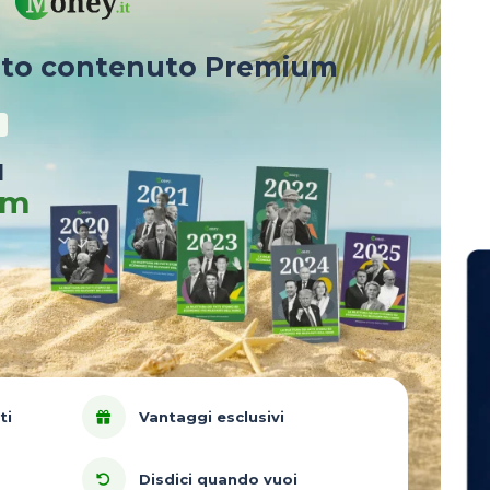
sto contenuto Premium
u
um
ti
Vantaggi esclusivi
Disdici quando vuoi