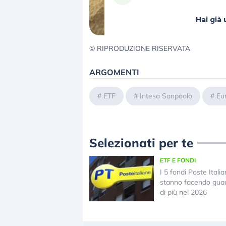
Hai gi
© RIPRODUZIONE RISERVATA
ARGOMENTI
#
ETF
#
Intesa Sanpaolo
#
Eu
Selezionati per te
ETF E FONDI
I 5 fondi Poste Itali
stanno facendo gua
di più nel 2026