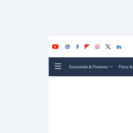
Economia & Finanza
Fisco 