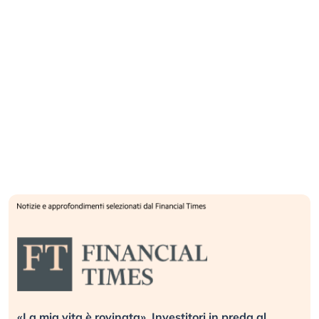
«La mia vita è rovinata». Investitori in preda al