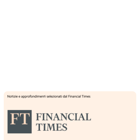
di comprendere appieno i rischi e i vantaggi
potenziali derivanti dalla decisione di investire negli
strumenti finanziari. Gli investitori possono scaricare
questi documenti e il documento contenente le
informazioni chiave (KID) dal sito internet
dell’emittente, Banca Akros SpA, appartenente al
Gruppo Bancario Banco BPM, su
www.bancaakros.it/certificates. Inoltre, il prospetto
di base, gli eventuali supplementi al prospetto di
base e le Condizioni Definitive sono disponibili
gratuitamente presso l’emittente. L’approvazione
del prospetto da parte dell’autorità di riferimento
non deve essere considerata un parere favorevole
sugli strumenti finanziari offerti o ammessi alla
negoziazione in un mercato regolamentato. Gli
strumenti finanziari sono prodotti non semplici e di
difficile comprensione. Il presente documento e le
informazioni in esso contenute possono essere
distribuiti o pubblicati solo nei paesi in cui tale