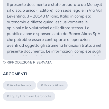
Il presente documento è stato preparato da Money.it
srl a socio unico (l’Editore), con sede legale in Via Val
Leventina, 3 - 20148 Milano, Italia in completa
autonomia e riflette quindi esclusivamente le
opinioni e le valutazioni dell’editore stesso. La
pubblicazione è sponsorizzata da Banca Akros SpA
che potrebbe essere controparte di operazioni
aventi ad oggetto gli strumenti finanziari trattati nel
presente documento. Le informazioni complete sugli
strumenti finanziari, compresi i rischi, sono descritti
© RIPRODUZIONE RISERVATA
nel rispettivo prospetto di base, unitamente ad
eventuali supplementi, nonché nelle rispettive
ARGOMENTI
Condizioni Definitive. Il rispettivo prospetto di base e
le Condizioni Definitive costituiscono gli unici
#
Analisi tecnica
#
Banca Akros
documenti di vendita vincolanti per gli strumenti
finanziari. Si raccomanda ai potenziali investitori di
#
Equity Premium Certificate
leggere attentamente tali documenti prima di
effettuare qualsiasi decisione d’investimento, al fine