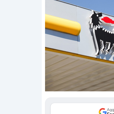
Dalle valutazioni estr
correzione. Cosa sta g
repricing degli asset?
Gli investitori stanno 
mostrando segni di s
verso le (…)
Agg
3 agosto 2026