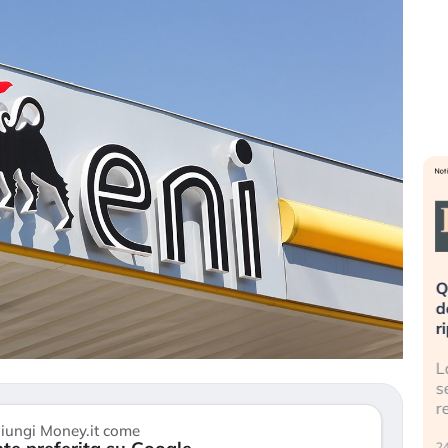
eme alla
«La mia vita è rovinata». Investitori
Q
uidando il
in preda al panico dopo lo scoppio
d
della bolla AI
r
finalmente
Il crollo della bolla AI travolge il
L
tanchezza
Kospi, mentre gli investitori retail (…)
s
r
30 luglio 2026
iungi Money.it come
24