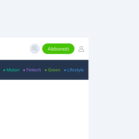
Abbonati
• Motori
• Fintech
• Green
• Lifestyle