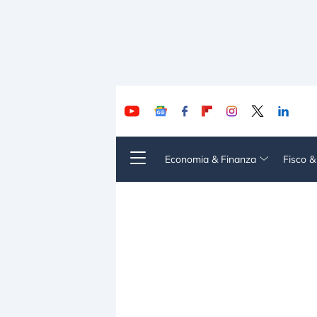
Economia & Finanza
Fisco 