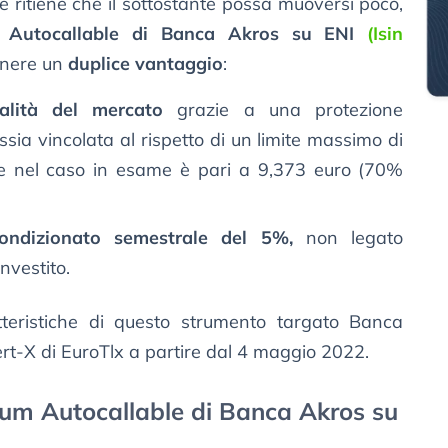
ore ritiene che il sottostante possa muoversi poco,
um Autocallable di Banca Akros su ENI
(Isin
enere un
duplice vantaggio
:
ralità del mercato
grazie a una protezione
ssia vincolata al rispetto di un limite massimo di
che nel caso in esame è pari a 9,373 euro (70%
ondizionato semestrale del 5%,
non legato
nvestito.
tteristiche di questo strumento targato Banca
rt-X di EuroTlx a partire dal 4 maggio 2022.
ium Autocallable di Banca Akros su