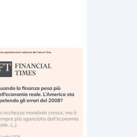
uando la finanza pesa più
Russia e Cina pronti
ell’economia reale. L’America sta
Starlink. Gli investit
ipetendo gli errori del 2008?
sottovalutando il ris
a ricchezza mondiale cresce, ma è
Gli investitori tech c
empre più sganciata dall’economia
ignorare il rischio geop
eale. (…)
17 luglio 2026
 luglio 2026