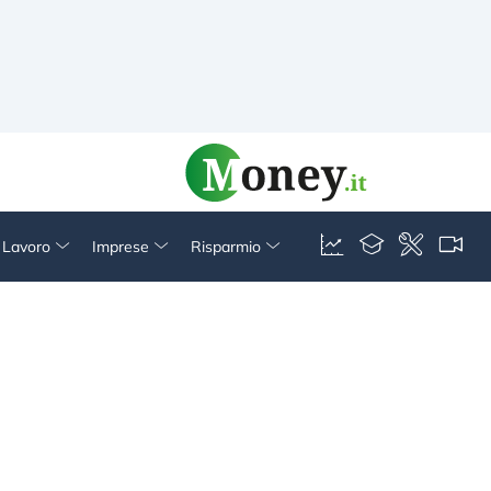
& Lavoro
Imprese
Risparmio