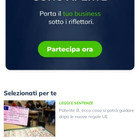
Selezionati per te
LEGGI E SENTENZE
Patente B, ecco cosa si potrà guidare
dopo le nuove regole UE