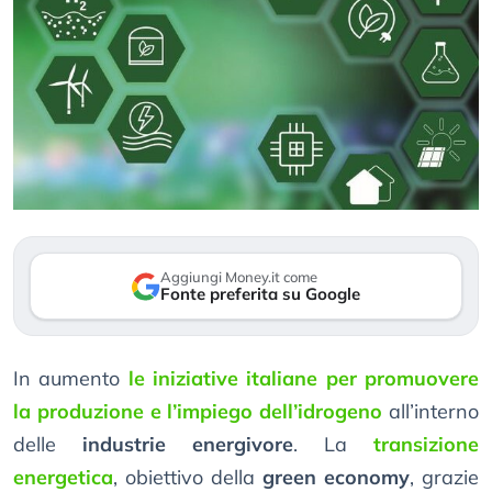
Aggiungi Money.it come
Fonte preferita su Google
In aumento
le iniziative italiane per promuovere
la produzione e l’impiego dell’idrogeno
all’interno
delle
industrie energivore
. La
transizione
energetica
, obiettivo della
green economy
, grazie