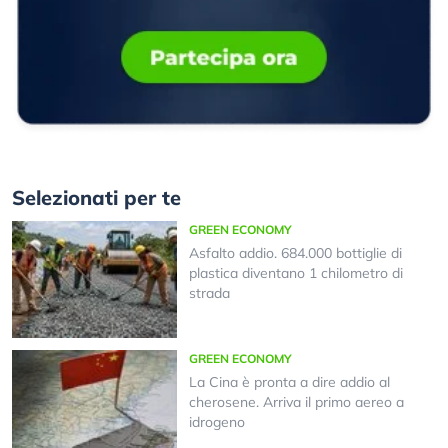
Selezionati per te
GREEN ECONOMY
Asfalto addio. 684.000 bottiglie di
plastica diventano 1 chilometro di
strada
GREEN ECONOMY
La Cina è pronta a dire addio al
cherosene. Arriva il primo aereo a
idrogeno