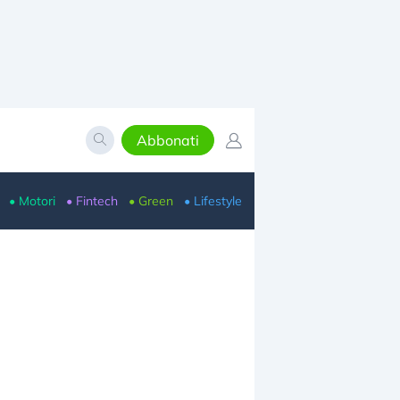
Abbonati
• Motori
• Fintech
• Green
• Lifestyle