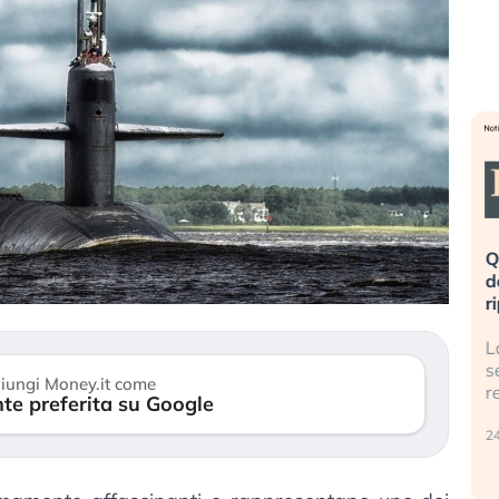
eme alla
«La mia vita è rovinata». Investitori
Q
uidando il
in preda al panico dopo lo scoppio
d
della bolla AI
r
finalmente
Il crollo della bolla AI travolge il
L
tanchezza
Kospi, mentre gli investitori retail (…)
s
iungi Money.it come
r
te preferita su Google
30 luglio 2026
24