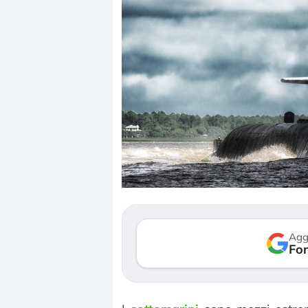
Dalle valutazioni estr
correzione. Cosa sta g
repricing degli asset?
Gli investitori stanno 
mostrando segni di s
Agg
verso le (…)
Fon
3 agosto 2026