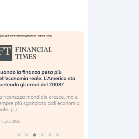
uando la finanza pesa più
Russia e Cina pronti
ell’economia reale. L’America sta
Starlink. Gli investit
ipetendo gli errori del 2008?
sottovalutando il ris
a ricchezza mondiale cresce, ma è
Gli investitori tech c
empre più sganciata dall’economia
ignorare il rischio geop
eale. (…)
17 luglio 2026
 luglio 2026