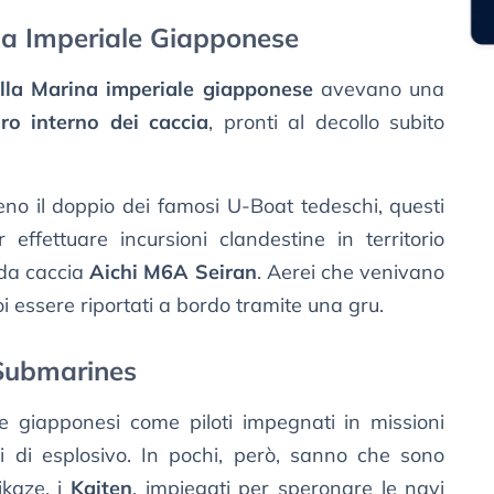
na Imperiale Giapponese
ella Marina imperiale giapponese
avevano una
ro interno dei caccia
, pronti al decollo subito
eno il doppio dei famosi U-Boat tedeschi, questi
effettuare incursioni clandestine in territorio
 da caccia
Aichi M6A Seiran
. Aerei che venivano
i essere riportati a bordo tramite una gru.
 Submarines
e giapponesi come piloti impegnati in missioni
hi di esplosivo. In pochi, però, sanno che sono
ikaze, i
Kaiten
, impiegati per speronare le navi