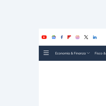
Economia & Finanza
Fisco 