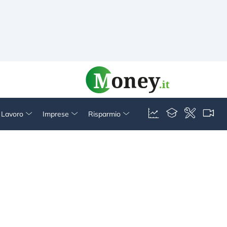
& Lavoro
Imprese
Risparmio