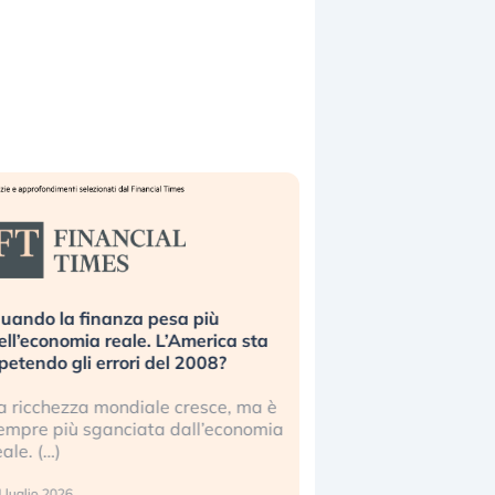
uando la finanza pesa più
Russia e Cina pronti
ell’economia reale. L’America sta
Starlink. Gli investit
ipetendo gli errori del 2008?
sottovalutando il ris
a ricchezza mondiale cresce, ma è
Gli investitori tech c
empre più sganciata dall’economia
ignorare il rischio geop
eale. (…)
17 luglio 2026
 luglio 2026