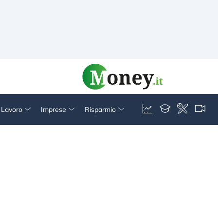
& Lavoro
Imprese
Risparmio