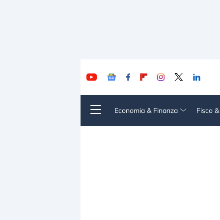
Economia & Finanza
Fisco 