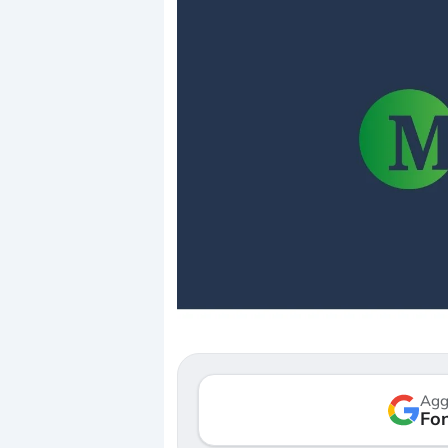
Dalle valutazioni estr
correzione. Cosa sta g
repricing degli asset?
Gli investitori stanno 
mostrando segni di s
Agg
verso le (…)
Fon
3 agosto 2026