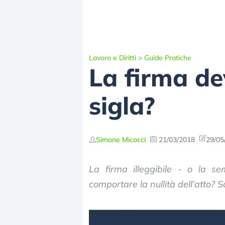
Lavoro e Diritti
>
Guide Pratiche
La firma de
sigla?
Simone Micocci
21/03/2018
29/05
La firma illeggibile - o la s
comportare la nullità dell’atto? 