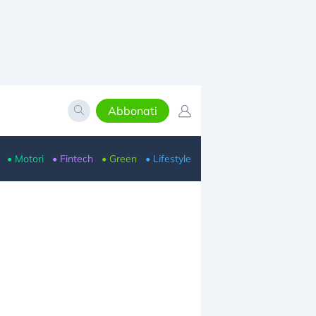
Abbonati
• Motori
• Fintech
• Green
• Lifestyle