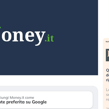
eme alla
«La mia vita è rovinata». Investitori
Q
uidando il
in preda al panico dopo lo scoppio
d
della bolla AI
r
finalmente
Il crollo della bolla AI travolge il
L
tanchezza
Kospi, mentre gli investitori retail (…)
s
iungi Money.it come
r
te preferita su Google
30 luglio 2026
24