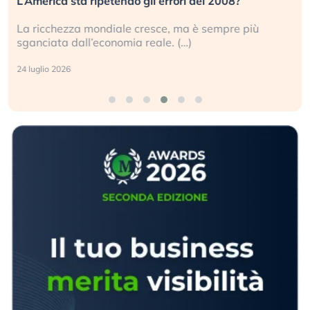
L’America sta ripetendo gli errori del 2008?
La ricchezza mondiale cresce, ma è sempre più
sganciata dall’economia reale. (…)
24 luglio 2026