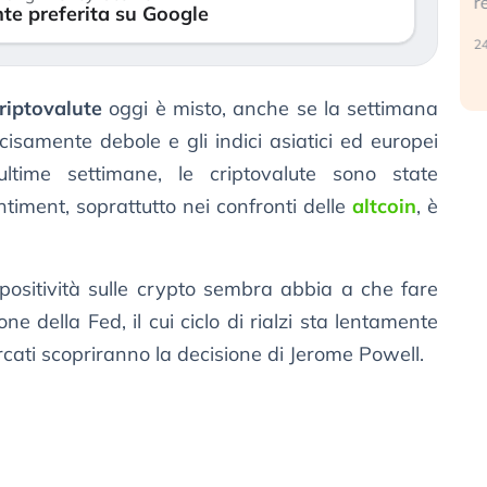
r
te preferita su Google
30 luglio 2026
24
riptovalute
oggi è misto, anche se la settimana
isamente debole e gli indici asiatici ed europei
ultime settimane, le criptovalute sono state
ntiment, soprattutto nei confronti delle
altcoin
, è
a positività sulle crypto sembra abbia a che fare
ne della Fed, il cui ciclo di rialzi sta lentamente
cati scopriranno la decisione di Jerome Powell.