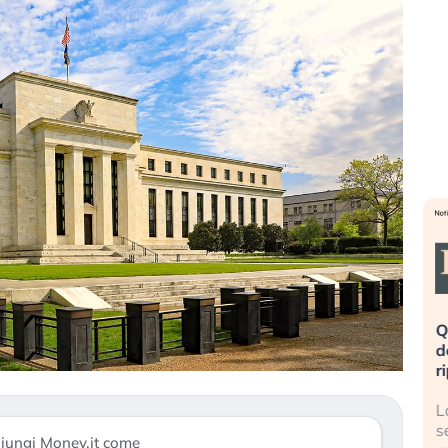
eme alla
«La mia vita è rovinata». Investitori
Q
uidando il
in preda al panico dopo lo scoppio
d
della bolla AI
r
finalmente
Il crollo della bolla AI travolge il
L
tanchezza
Kospi, mentre gli investitori retail (…)
s
iungi Money.it come