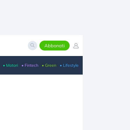
Abbonati
• Motori
• Fintech
• Green
• Lifestyle