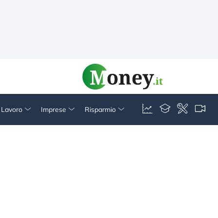
& Lavoro
Imprese
Risparmio