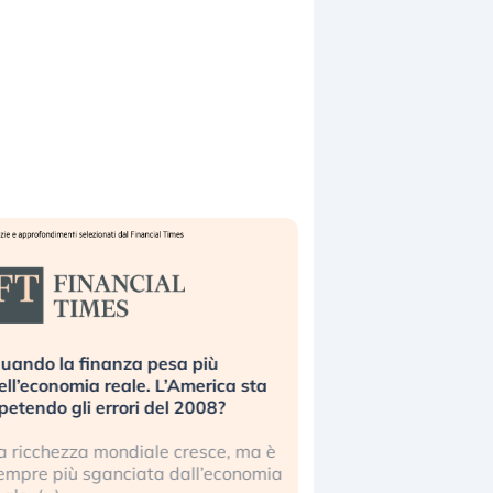
uando la finanza pesa più
Russia e Cina pronti
ell’economia reale. L’America sta
Starlink. Gli investit
ipetendo gli errori del 2008?
sottovalutando il ris
a ricchezza mondiale cresce, ma è
Gli investitori tech c
empre più sganciata dall’economia
ignorare il rischio geop