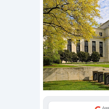
Dalle valutazioni estr
correzione. Cosa sta g
repricing degli asset?
Gli investitori stanno 
mostrando segni di s
Agg