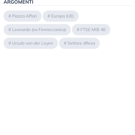
ARGOMENTI
#
Piazza Affari
#
Europa (UE)
#
Leonardo (ex Finmeccanica)
#
FTSE MIB 40
#
Ursula von der Leyen
#
Settore difesa