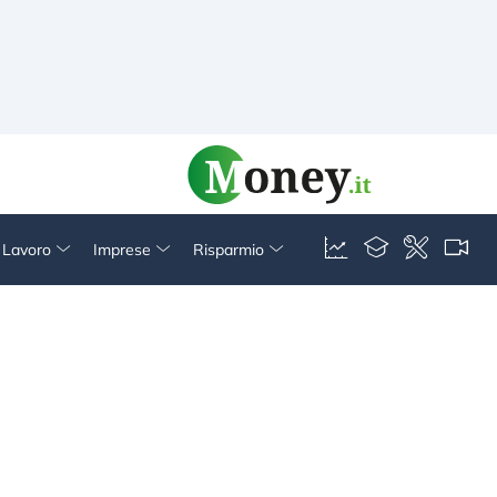
& Lavoro
Imprese
Risparmio