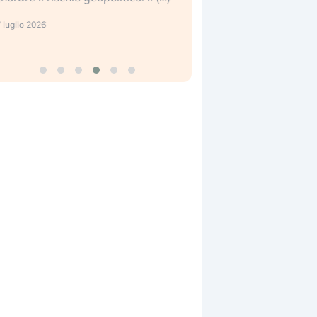
center e le big (…)
 luglio 2026
9 luglio 2026