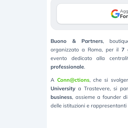
so le (…)
30 luglio 2026
Agg
Fon
gosto 2026
Buono & Partners
, boutiqu
organizzato a Roma, per il
7 
evento dedicato alla central
professionale
.
A
Conn@ctions
, che si svolg
University
a Trastevere, si pa
business
, assieme a founder di
delle istituzioni e rappresentan