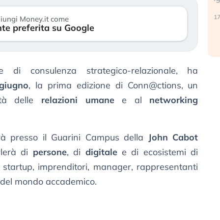
reale. (…)
17
iungi Money.it come
te preferita su Google
24 luglio 2026
e di consulenza strategico-relazionale, ha
giugno
, la prima edizione di Conn@ctions, un
ità delle
relazioni umane
e al
networking
erà presso il Guarini Campus della
John Cabot
rlerà di
persone
, di
digitale
e di ecosistemi di
 startup, imprenditori, manager, rappresentanti
ti del mondo accademico.