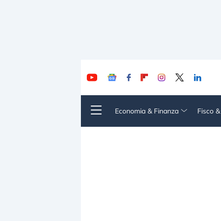
Economia & Finanza
Fisco 