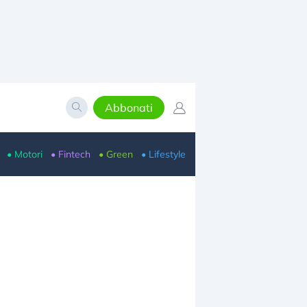
Abbonati
• Motori
• Fintech
• Green
• Lifestyle