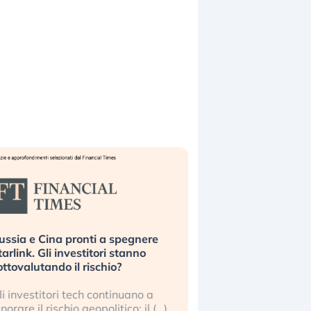
ussia e Cina pronti a spegnere
La grande operazion
tarlink. Gli investitori stanno
insabbiamento sui da
ottovalutando il rischio?
l’AI, spiegata sul Fi
li investitori tech continuano a
Le regole sulla trasp
gnorare il rischio geopolitico: il (…)
sembrano non valere 