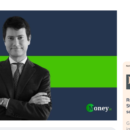
». Investitori
Quando la finanza pesa più
R
o lo scoppio
dell’economia reale. L’America sta
S
ripetendo gli errori del 2008?
s
travolge il
La ricchezza mondiale cresce, ma è
G
itori retail (…)
sempre più sganciata dall’economia
i