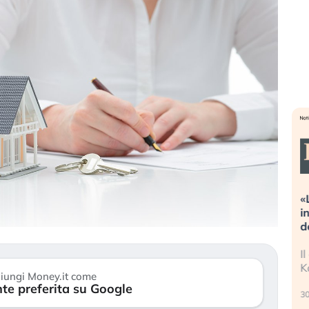
Dalle valutazioni estreme alla
«
correzione. Cosa sta guidando il
i
repricing degli asset?
d
Gli investitori stanno finalmente
I
mostrando segni di stanchezza
K
iungi Money.it come
verso le (…)
te preferita su Google
30
3 agosto 2026