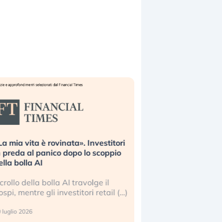
La mia vita è rovinata». Investitori
Quando la finanza p
n preda al panico dopo lo scoppio
dell’economia reale. 
ella bolla AI
ripetendo gli errori 
l crollo della bolla AI travolge il
La ricchezza mondial
ospi, mentre gli investitori retail (…)
sempre più sganciata
reale. (…)
 luglio 2026
24 luglio 2026