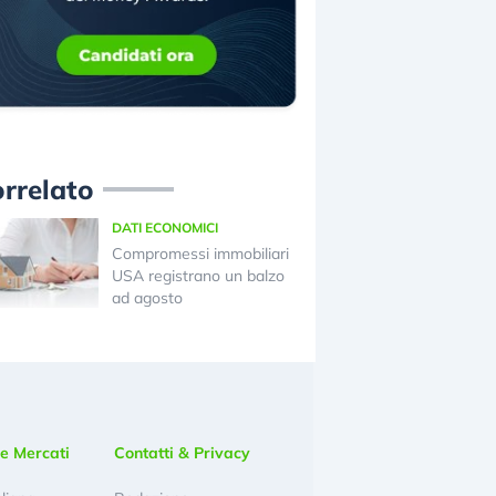
rrelato
DATI ECONOMICI
Compromessi immobiliari
USA registrano un balzo
ad agosto
e Mercati
Contatti & Privacy