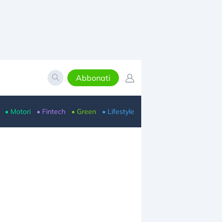
Abbonati
• Motori
• Fintech
• Green
• Lifestyle