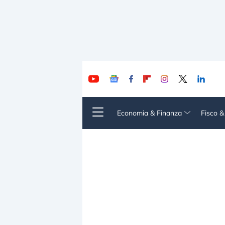
Economia & Finanza
Fisco 