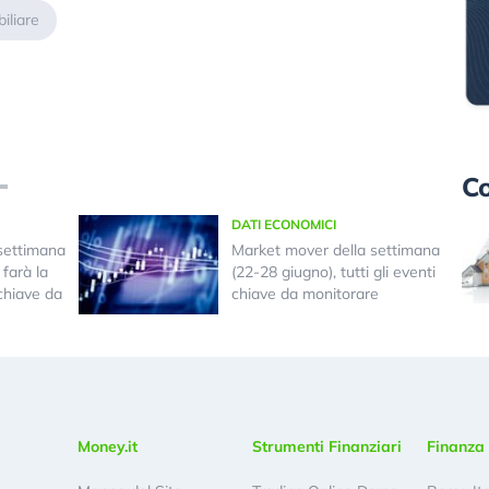
iliare
Co
DATI ECONOMICI
settimana
Market mover della settimana
farà la
(22-28 giugno), tutti gli eventi
 chiave da
chiave da monitorare
Money.it
Strumenti Finanziari
Finanza 