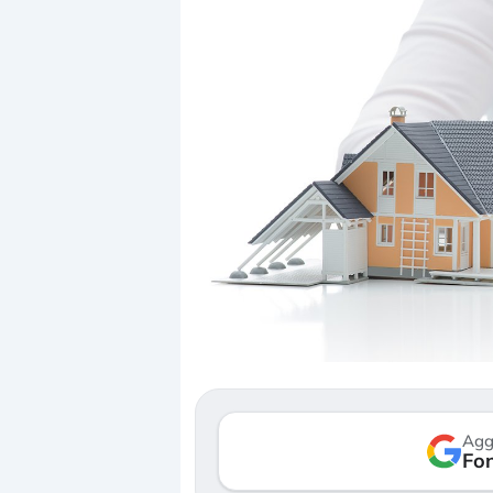
Agg
Fon