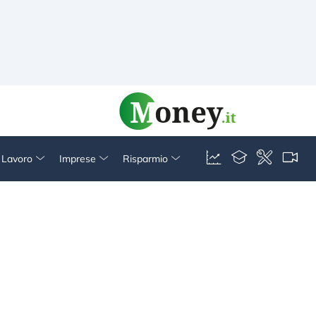
& Lavoro
Imprese
Risparmio