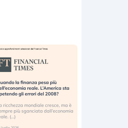
uando la finanza pesa più
Russia e Cina pronti
ell’economia reale. L’America sta
Starlink. Gli investit
ipetendo gli errori del 2008?
sottovalutando il ris
a ricchezza mondiale cresce, ma è
Gli investitori tech c
empre più sganciata dall’economia
ignorare il rischio geop
eale. (…)
17 luglio 2026
 luglio 2026