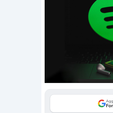
Dalle valutazioni estr
correzione. Cosa sta g
repricing degli asset?
Gli investitori stanno 
mostrando segni di s
Agg
verso le (…)
Fon
3 agosto 2026