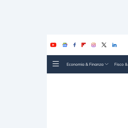
Economia & Finanza
Fisco 