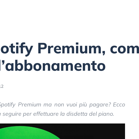
potify Premium, co
 l’abbonamento
12
Spotify Premium ma non vuoi più pagare? Ecco
 seguire per effettuare la disdetta del piano.