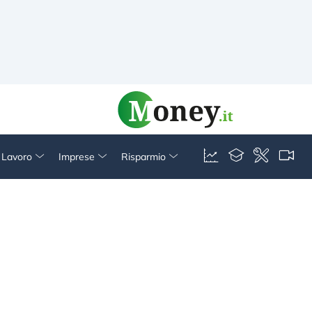
& Lavoro
Imprese
Risparmio