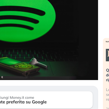
eme alla
«La mia vita è rovinata». Investitori
Q
uidando il
in preda al panico dopo lo scoppio
d
della bolla AI
r
finalmente
Il crollo della bolla AI travolge il
L
tanchezza
Kospi, mentre gli investitori retail (…)
s
iungi Money.it come
r
te preferita su Google
30 luglio 2026
24