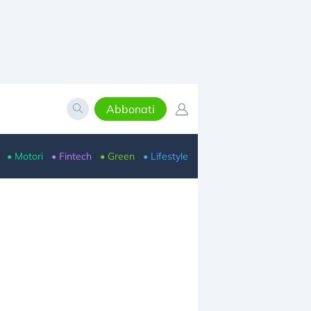
Abbonati
• Motori
• Fintech
• Green
• Lifestyle