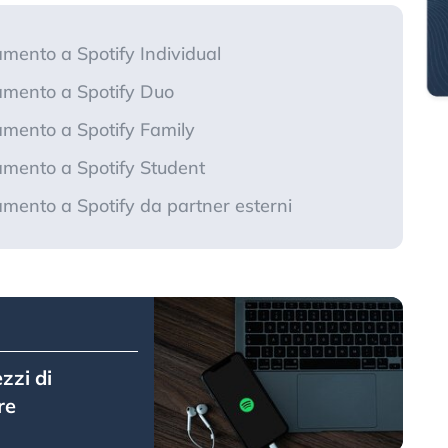
mento a Spotify Individual
amento a Spotify Duo
amento a Spotify Family
amento a Spotify Student
mento a Spotify da partner esterni
zzi di
re