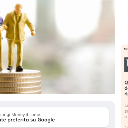
eme alla
«La mia vita è rovinata». Investitori
Q
uidando il
in preda al panico dopo lo scoppio
d
della bolla AI
r
finalmente
Il crollo della bolla AI travolge il
L
tanchezza
Kospi, mentre gli investitori retail (…)
s
iungi Money.it come
r
te preferita su Google
30 luglio 2026
24