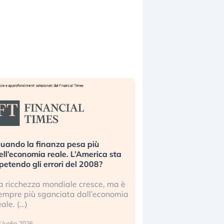
uando la finanza pesa più
Russia e Cina pronti
ell’economia reale. L’America sta
Starlink. Gli investit
ipetendo gli errori del 2008?
sottovalutando il ris
a ricchezza mondiale cresce, ma è
Gli investitori tech c
empre più sganciata dall’economia
ignorare il rischio geop
eale. (…)
17 luglio 2026
 luglio 2026