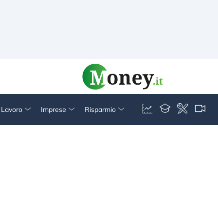
& Lavoro
Imprese
Risparmio