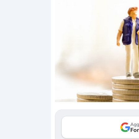
Dalle valutazioni estr
correzione. Cosa sta g
repricing degli asset?
Gli investitori stanno 
mostrando segni di s
Agg
verso le (…)
Fon
3 agosto 2026