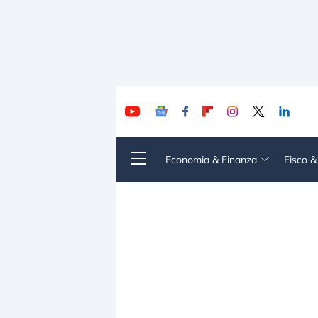
Economia & Finanza
Fisco 