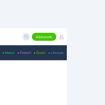
Abbonati
• Motori
• Fintech
• Green
• Lifestyle