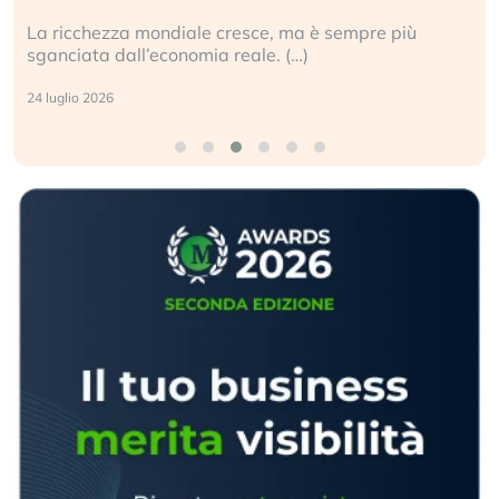
La ricchezza mondiale cresce, ma è sempre più
sganciata dall’economia reale. (…)
24 luglio 2026