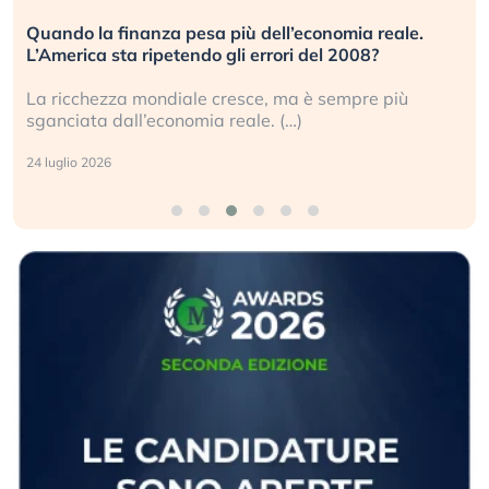
za pesa più dell’economia reale.
Russia e Cina pront
petendo gli errori del 2008?
investitori stanno 
ndiale cresce, ma è sempre più
Gli investitori tech
conomia reale. (…)
geopolitico: il (…)
17 luglio 2026