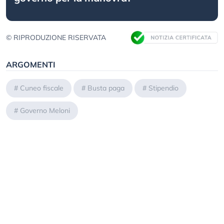
© RIPRODUZIONE RISERVATA
ARGOMENTI
#
Cuneo fiscale
#
Busta paga
#
Stipendio
#
Governo Meloni