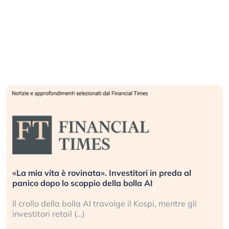
 in preda al
Quando la finanza pesa più dell’econo
I
L’America sta ripetendo gli errori del 
pi, mentre gli
La ricchezza mondiale cresce, ma è se
sganciata dall’economia reale. (…)