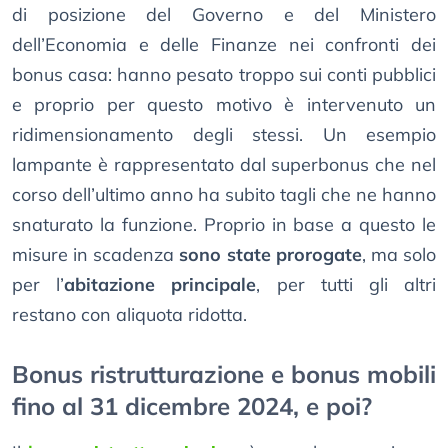
di posizione del Governo e del Ministero
dell’Economia e delle Finanze nei confronti dei
bonus casa: hanno pesato troppo sui conti pubblici
e proprio per questo motivo è intervenuto un
ridimensionamento degli stessi. Un esempio
lampante è rappresentato dal superbonus che nel
corso dell’ultimo anno ha subito tagli che ne hanno
snaturato la funzione. Proprio in base a questo le
misure in scadenza
sono state prorogate
, ma solo
per l’
abitazione principale
, per tutti gli altri
restano con aliquota ridotta.
Bonus ristrutturazione e bonus mobili
fino al 31 dicembre 2024, e poi?