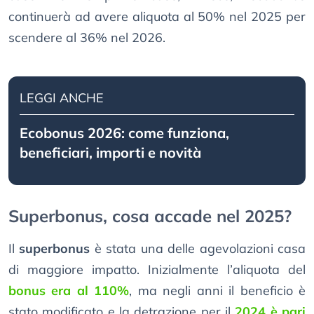
continuerà ad avere aliquota al 50% nel 2025 per
scendere al 36% nel 2026.
LEGGI ANCHE
Ecobonus 2026: come funziona,
beneficiari, importi e novità
Superbonus, cosa accade nel 2025?
Il
superbonus
è stata una delle agevolazioni casa
di maggiore impatto. Inizialmente l’aliquota del
bonus era al 110%
, ma negli anni il beneficio è
stato modificato e la detrazione per il
2024 è pari