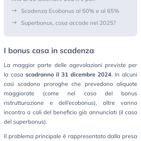
Scadenza Ecobonus al 50% e al 65%
Superbonus, cosa accade nel 2025?
I bonus casa in scadenza
La maggior parte delle agevolazioni previste per
la casa
scadranno il 31 dicembre 2024
. In alcuni
casi scadono proroghe che prevedono aliquote
maggiorate (come nel caso del bonus
ristrutturazione e dell’ecobonus), altre vanno
incontro a cali del beneficio già annunciati (il caso
del superbonus).
Il problema principale è rappresentato dalla presa