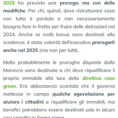
2025
ha previsto una
proroga, ma con delle
modifiche
. Per chi, quindi, deve ristrutturare casa
non tutto è perduto e non necessariamente
bisogna fare in fretta per fruire delle detrazioni nel
2024. Anche se molti bonus sono destinati alla
scadenza, è stata volontà dell’esecutivo
prorogarli
anche nel 2025
(ma non per tutti).
Molto probabilmente le proroghe disposte dalla
Manovra sono destinate a chi deve riqualificare il
proprio immobile alla luce della
direttiva case
green
. Era abbastanza scontato che il governo
mettesse in campo
qualche agevolazione per
aiutare i cittadini
a riqualificare gli immobili, ma
benefici potrebbero essere destinati solo in alcuni
casi specifici in forma piena.