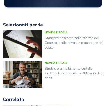
Selezionati per te
NOVITÀ FISCALI
Stangata nascosta nella riforma del
Catasto, addio ai vani e mappatura dal
basso
NOVITÀ FISCALI
Stralcio e annullamento cartelle
esattoriali, da cancellare 408 miliardi di
debiti
Correlato