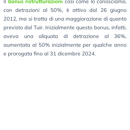
Il
bonus ristrutturazioni
così come lo conosciamo,
con detrazioni al 50%, è attivo dal 26 giugno
2012, ma si tratta di una maggiorazione di quanto
previsto dal Tuir. Inizialmente questo bonus, infatti,
aveva una aliquota di detrazione al 36%,
aumentata al 50% inizialmente per qualche anno
e prorogata fino al 31 dicembre 2024.