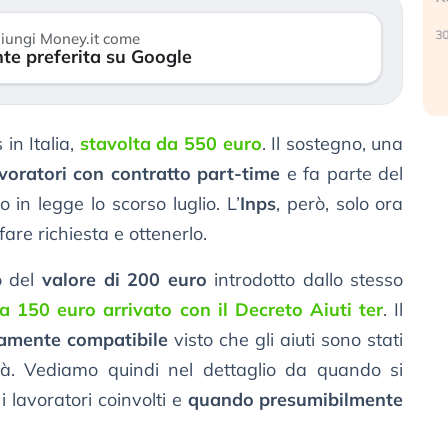
r
30 luglio 2026
iungi Money.it come
te preferita su Google
2
in Italia,
stavolta da 550 euro
. Il sostegno, una
voratori con contratto part-time
e fa parte del
to in legge lo scorso luglio. L’
Inps
, però, solo ora
are richiesta e ottenerlo.
lo del
valore di 200 euro
introdotto dallo stesso
 150 euro arrivato con il Decreto Aiuti ter
. Il
tamente compatibile
visto che gli aiuti sono stati
alità. Vediamo quindi nel dettaglio da quando si
 lavoratori coinvolti e
quando presumibilmente