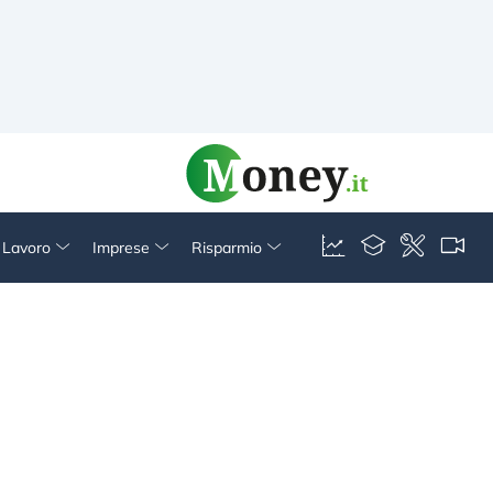
& Lavoro
Imprese
Risparmio