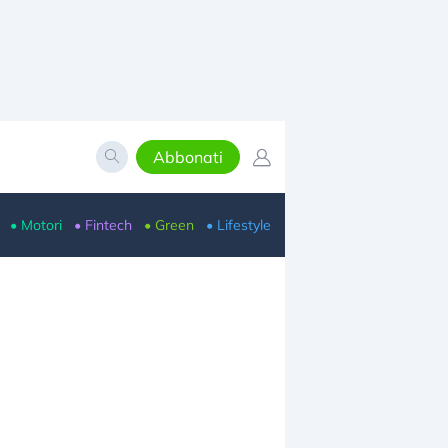
Abbonati
• Motori
• Fintech
• Green
• Lifestyle