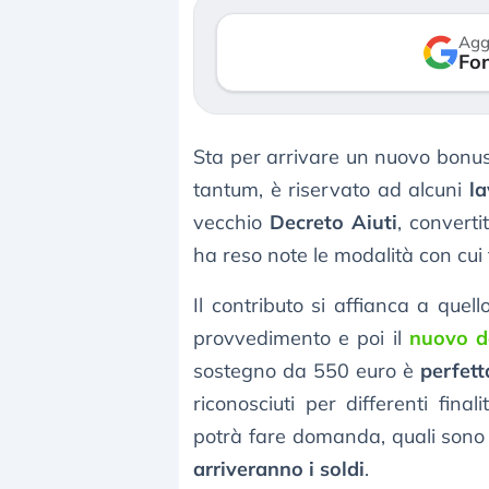
verso le (…)
Agg
Fon
3 agosto 2026
Sta per arrivare un nuovo bonus 
tantum, è riservato ad alcuni
la
vecchio
Decreto Aiuti
, converti
ha reso note le modalità con cui f
Il contributo si affianca a quel
provvedimento e poi il
nuovo da
sostegno da 550 euro è
perfet
riconosciuti per differenti fin
potrà fare domanda, quali sono i
arriveranno i soldi
.