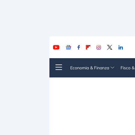
Economia & Finanza
Fisco 