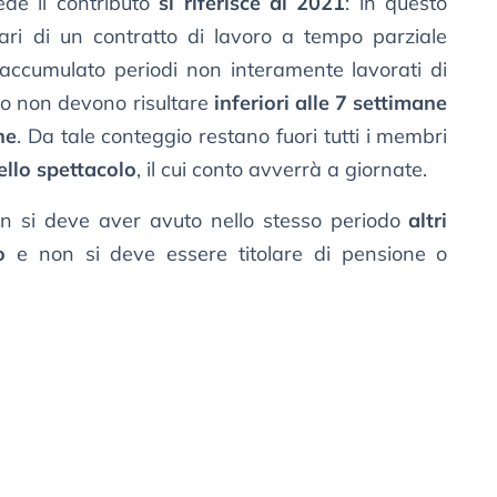
iede il contributo
si riferisce al 2021
: in questo
itolari di un contratto di lavoro a tempo parziale
 accumulato periodi non interamente lavorati di
o non devono risultare
inferiori alle 7 settimane
ne
. Da tale conteggio restano fuori tutti i membri
ello spettacolo
, il cui conto avverrà a giornate.
on si deve aver avuto nello stesso periodo
altri
o
e non si deve essere titolare di pensione o