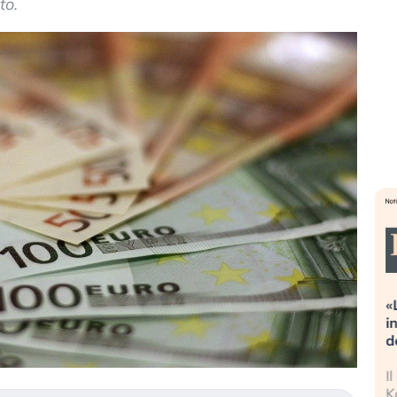
to.
eme alla
«La mia vita è rovinata». Investitori
Q
guidando il
in preda al panico dopo lo scoppio
d
della bolla AI
r
finalmente
Il crollo della bolla AI travolge il
L
tanchezza
Kospi, mentre gli investitori retail (…)
s