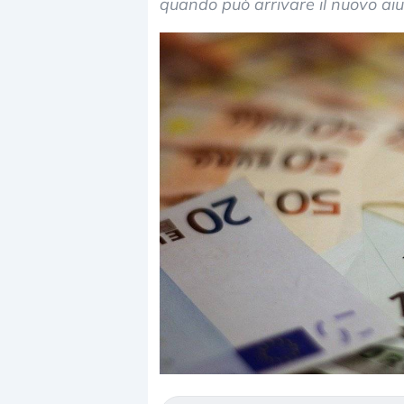
quando può arrivare il nuovo aiu
Dalle valutazioni estr
correzione. Cosa sta 
repricing degli asset?
Gli investitori stanno 
mostrando segni di s