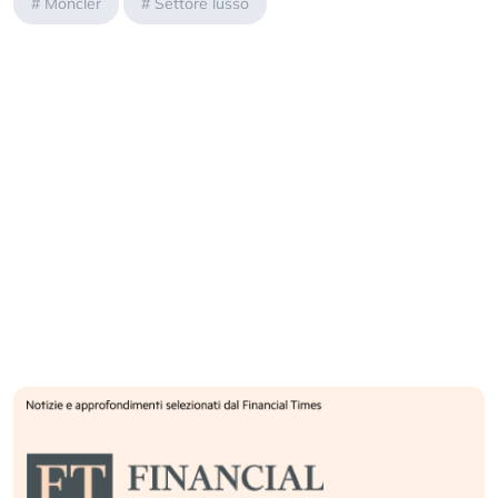
#
Moncler
#
Settore lusso