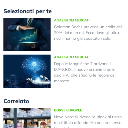
Selezionati per te
ANALISI DEI MERCATI
Goldman Sachs prevede un crollo del
20% dei mercati. Ecco dove gli ultra
ricchi hanno già spostato i soldi
ANALISI DEI MERCATI
Dopo le Magnifiche 7 arrivano i
MANGOS, il nuovo acronimo delle
azioni AI che sfidano le regole del
mercato
Correlato
BORSE EUROPEE
Novo Nordisk rivede l’outlook al rialzo
ma il titolo affonda. Ha ancora senso