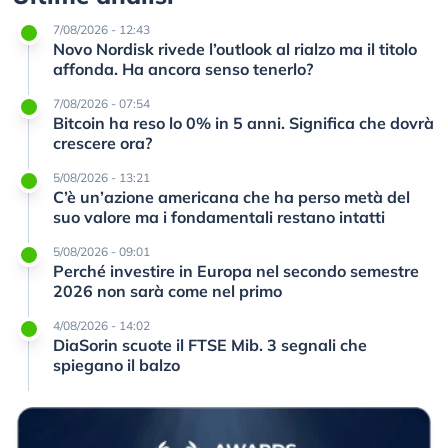
7/08/2026 - 12:43
Novo Nordisk rivede l’outlook al rialzo ma il titolo
affonda. Ha ancora senso tenerlo?
7/08/2026 - 07:54
Bitcoin ha reso lo 0% in 5 anni. Significa che dovrà
crescere ora?
5/08/2026 - 13:21
C’è un’azione americana che ha perso metà del
suo valore ma i fondamentali restano intatti
5/08/2026 - 09:01
Perché investire in Europa nel secondo semestre
2026 non sarà come nel primo
4/08/2026 - 14:02
DiaSorin scuote il FTSE Mib. 3 segnali che
spiegano il balzo