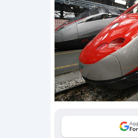
Dalle valutazi
correzione. Co
repricing degl
Gli investitor
mostrando seg
Agg
verso le (…)
Fon
3 agosto 2026