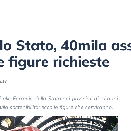
llo Stato, 40mila as
e figure richieste
3:18
alle Ferrovie dello Stato nei prossimi dieci anni
lla sostenibilità: ecco le figure che serviranno.