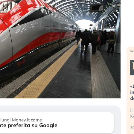
oni estreme alla
«La mia vita è rovinata». Investito
sa sta guidando il
in preda al panico dopo lo scoppi
i asset?
della bolla AI
i stanno finalmente
Il crollo della bolla AI travolge il
ni di stanchezza
Kospi, mentre gli investitori retail 
iungi Money.it come
te preferita su Google
30 luglio 2026