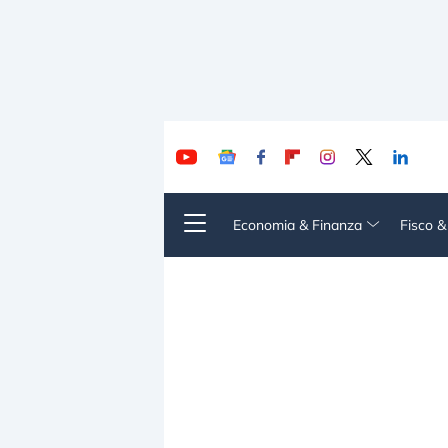
Economia & Finanza
Fisco 