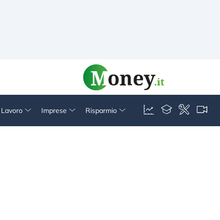
& Lavoro
Imprese
Risparmio