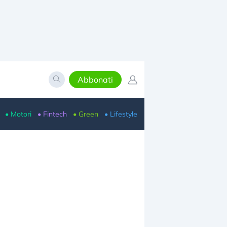
Abbonati
• Motori
• Fintech
• Green
• Lifestyle