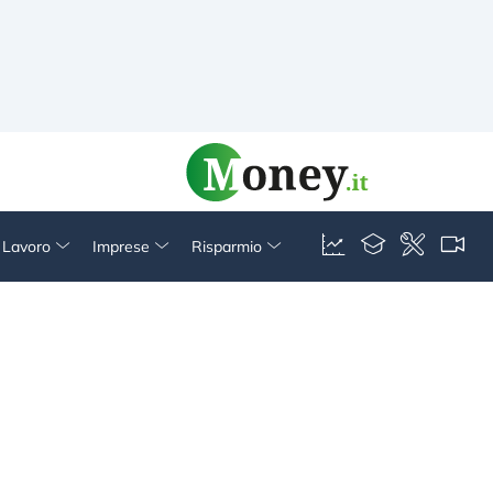
& Lavoro
Imprese
Risparmio