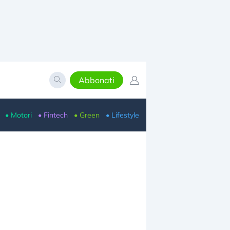
Abbonati
• Motori
• Fintech
• Green
• Lifestyle