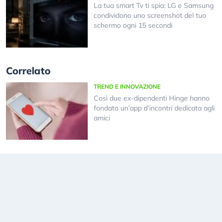
La tua smart Tv ti spia: LG e Samsung
condividono uno screenshot del tuo
schermo ogni 15 secondi
Correlato
TREND E INNOVAZIONE
Così due ex-dipendenti Hinge hanno
fondato un’app d’incontri dedicata agli
amici