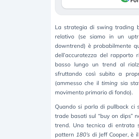
Fon
La strategia di swing trading
relativo (se siamo in un upt
downtrend) è probabilmente quel
dell’accuratezza del rapporto 
basso lungo un trend al rial
sfruttando così subito a prop
(ammesso che il
timing
sia stat
movimento primario di fondo).
Quando si parla di pullback ci s
trade basati sul “buy on dips” nei
trend. Una tecnica di entrata 
pattern
180’s
di Jeff Cooper, è i