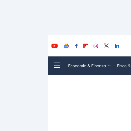
Economia & Finanza
Fisco 