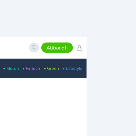
Abbonati
• Motori
• Fintech
• Green
• Lifestyle