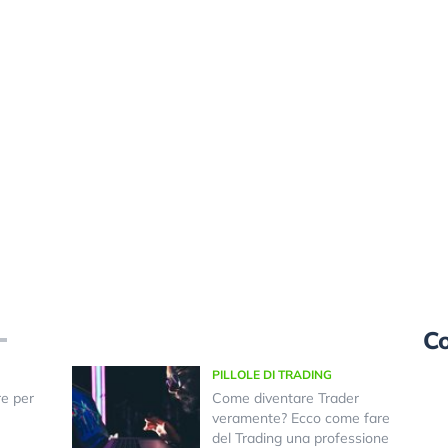
Co
PILLOLE DI TRADING
re per
Come diventare Trader
veramente? Ecco come fare
del Trading una professione