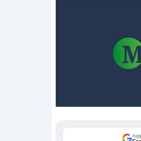
Dalle valutazioni estr
correzione. Cosa sta g
repricing degli asset?
Gli investitori stanno 
mostrando segni di s
verso le (…)
Agg
3 agosto 2026