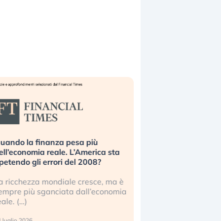
uando la finanza pesa più
Russia e Cina pronti
ell’economia reale. L’America sta
Starlink. Gli investit
ipetendo gli errori del 2008?
sottovalutando il ris
a ricchezza mondiale cresce, ma è
Gli investitori tech c
empre più sganciata dall’economia
ignorare il rischio geop
eale. (…)
17 luglio 2026
 luglio 2026