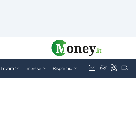
& Lavoro
Imprese
Risparmio