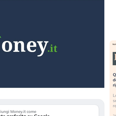
eme alla
«La mia vita è rovinata». Investitori
Q
uidando il
in preda al panico dopo lo scoppio
d
della bolla AI
r
finalmente
Il crollo della bolla AI travolge il
L
tanchezza
Kospi, mentre gli investitori retail (…)
s
r
30 luglio 2026
iungi Money.it come
24