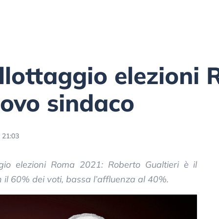
allottaggio elezioni
uovo sindaco
 21:03
ttaggio elezioni Roma 2021: Roberto Gualtieri è il
 il 60% dei voti, bassa l’affluenza al 40%.