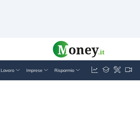
& Lavoro
Imprese
Risparmio