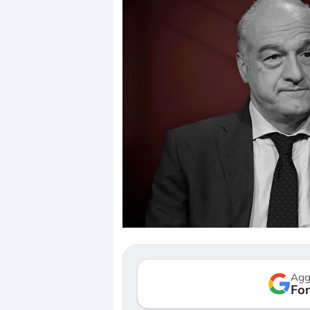
Dalle valutazio
correzione. Cos
repricing degli 
Gli investitori 
mostrando segn
Agg
verso le (…)
Fon
3 agosto 2026