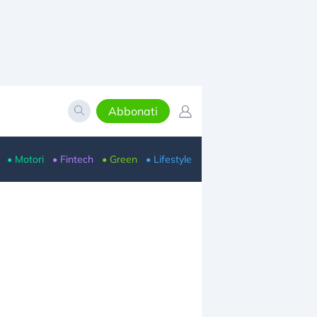
Abbonati
• Motori
• Fintech
• Green
• Lifestyle