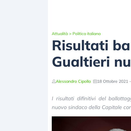
Attualità
>
Politica italiana
Risultati b
Gualtieri n
Alessandro Cipolla
18 Ottobre 2021 -
I risultati difinitivi del ballo
nuovo sindaco della Capitale con