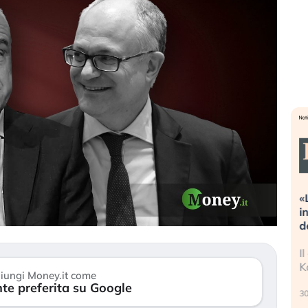
ni estreme alla
«La mia vita è rovinata». Investitor
a sta guidando il
in preda al panico dopo lo scoppio
asset?
della bolla AI
stanno finalmente
Il crollo della bolla AI travolge il
i di stanchezza
Kospi, mentre gli investitori retail (…
iungi Money.it come
te preferita su Google
30 luglio 2026