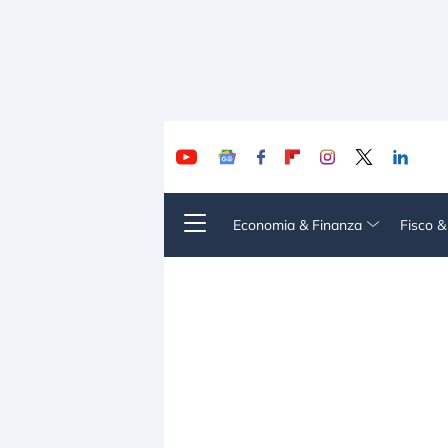
Economia & Finanza
Fisco 