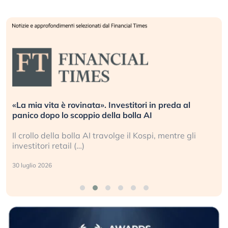
«La mia vita è rovinata». Investitori in preda al
panico dopo lo scoppio della bolla AI
Il crollo della bolla AI travolge il Kospi, mentre gli
investitori retail (…)
30 luglio 2026