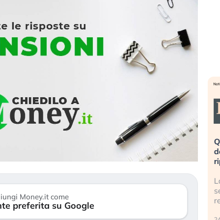
eme alla
«La mia vita è rovinata». Investitori
Q
uidando il
in preda al panico dopo lo scoppio
d
della bolla AI
r
finalmente
Il crollo della bolla AI travolge il
L
tanchezza
Kospi, mentre gli investitori retail (…)
s
iungi Money.it come
r
te preferita su Google
30 luglio 2026
24