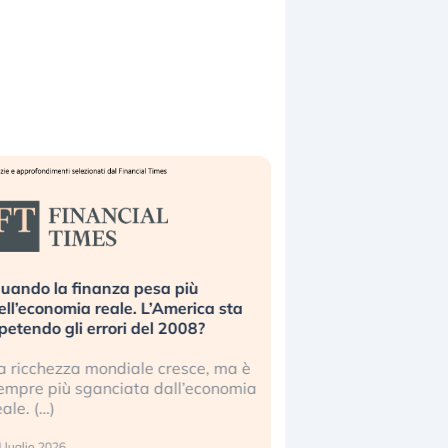
uando la finanza pesa più
Russia e Cina pronti
ell’economia reale. L’America sta
Starlink. Gli investit
ipetendo gli errori del 2008?
sottovalutando il ris
a ricchezza mondiale cresce, ma è
Gli investitori tech c
empre più sganciata dall’economia
ignorare il rischio geop
eale. (…)
17 luglio 2026
 luglio 2026