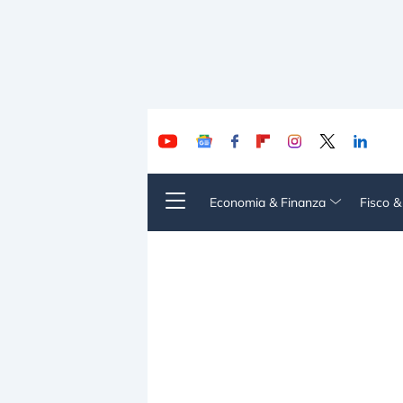
Economia & Finanza
Fisco 