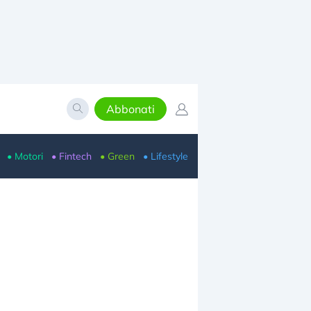
Abbonati
• Motori
• Fintech
• Green
• Lifestyle