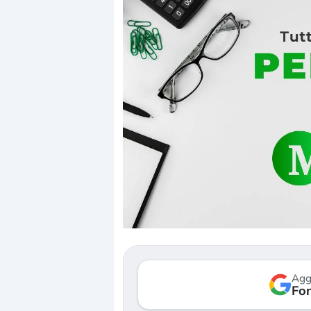
Dalle valutazioni estr
correzione. Cosa sta g
repricing degli asset?
Gli investitori stanno 
mostrando segni di s
Agg
verso le (…)
Fon
3 agosto 2026