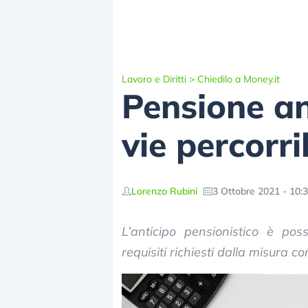
Lavoro e Diritti
>
Chiedilo a Money.it
Pensione an
vie percorrib
Lorenzo Rubini
3 Ottobre 2021 - 10:
L’anticipo pensionistico è pos
requisiti richiesti dalla misura c