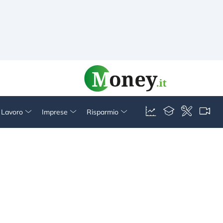
& Lavoro
Imprese
Risparmio