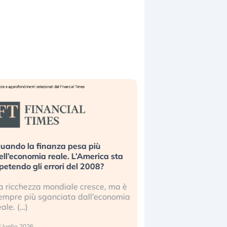
uando la finanza pesa più
Russia e Cina pronti
ell’economia reale. L’America sta
Starlink. Gli investit
ipetendo gli errori del 2008?
sottovalutando il ris
a ricchezza mondiale cresce, ma è
Gli investitori tech c
empre più sganciata dall’economia
ignorare il rischio geop
eale. (…)
17 luglio 2026
 luglio 2026