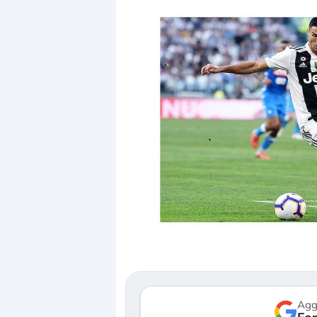
Dalle valutazioni estr
correzione. Cosa sta g
repricing degli asset?
Gli investitori stanno 
mostrando segni di s
verso le (…)
Agg
3 agosto 2026