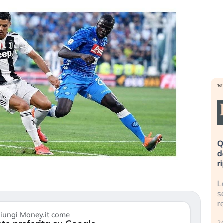
eme alla
«La mia vita è rovinata». Investitori
Q
uidando il
in preda al panico dopo lo scoppio
d
della bolla AI
r
finalmente
Il crollo della bolla AI travolge il
L
tanchezza
Kospi, mentre gli investitori retail (…)
s
r
30 luglio 2026
iungi Money.it come
24