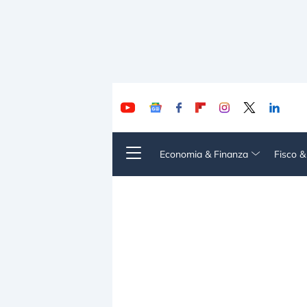
Economia & Finanza
Fisco 