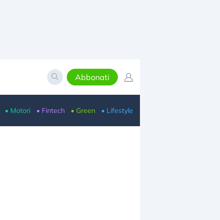
Abbonati
• Motori
• Fintech
• Green
• Lifestyle