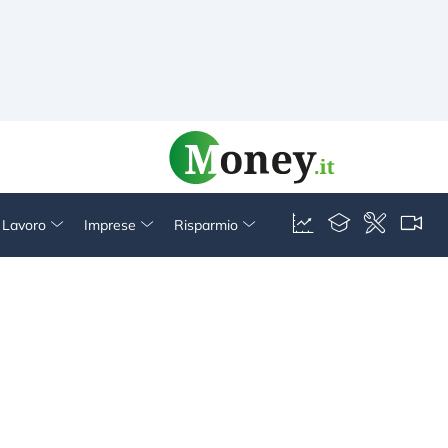
& Lavoro
Imprese
Risparmio