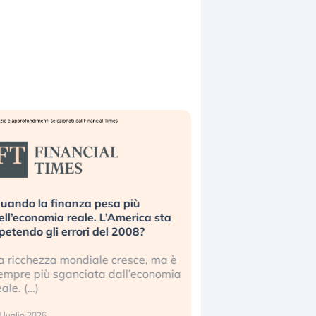
uando la finanza pesa più
Russia e Cina pronti
ell’economia reale. L’America sta
Starlink. Gli investit
ipetendo gli errori del 2008?
sottovalutando il ris
a ricchezza mondiale cresce, ma è
Gli investitori tech c
empre più sganciata dall’economia
ignorare il rischio geop
eale. (…)
17 luglio 2026
 luglio 2026