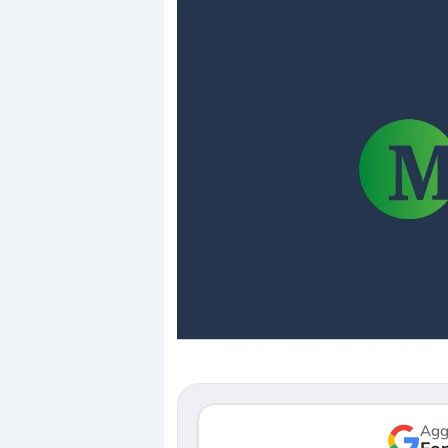
Dalle valutazioni estr
correzione. Cosa sta g
repricing degli asset?
Gli investitori stanno 
mostrando segni di s
verso le (…)
Agg
3 agosto 2026