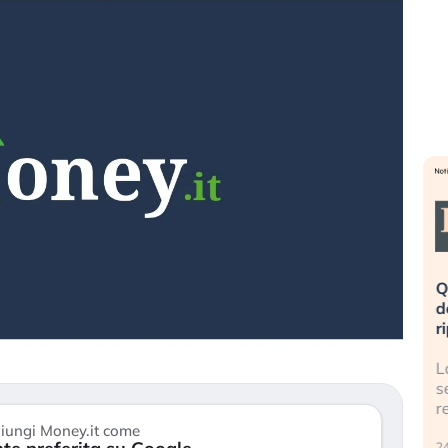
eme alla
«La mia vita è rovinata». Investitori
Q
uidando il
in preda al panico dopo lo scoppio
d
della bolla AI
r
finalmente
Il crollo della bolla AI travolge il
L
tanchezza
Kospi, mentre gli investitori retail (…)
s
r
30 luglio 2026
iungi Money.it come
24