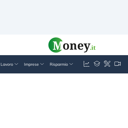
& Lavoro
Imprese
Risparmio