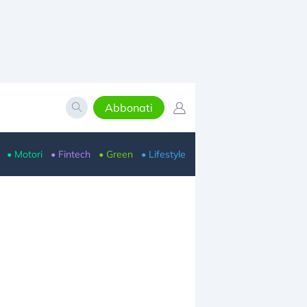
Abbonati
• Motori
• Fintech
• Green
• Lifestyle