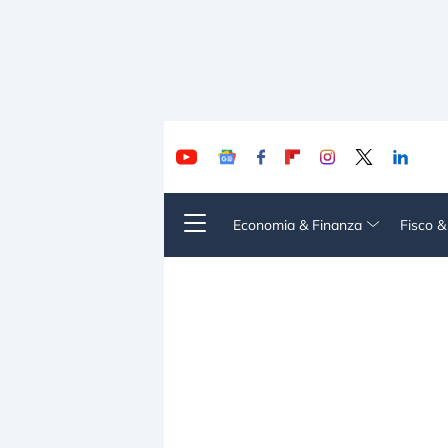
Economia & Finanza
Fisco 