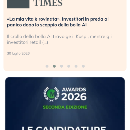
«La mia vita è rovinata». Investitori in preda al
panico dopo lo scoppio della bolla AI
Il crollo della bolla AI travolge il Kospi, mentre gli
investitori retail (…)
30 luglio 2026