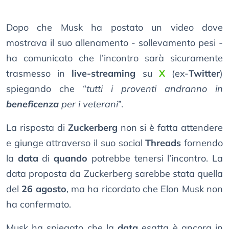
Dopo che Musk ha postato un video dove
mostrava il suo allenamento - sollevamento pesi -
ha comunicato che l’incontro sarà sicuramente
trasmesso in
live-streaming
su
X
(ex-
Twitter
)
spiegando che “
tutti i proventi andranno in
beneficenza
per i veterani
”.
La risposta di
Zuckerberg
non si è fatta attendere
e giunge attraverso il suo social
Threads
fornendo
la
data
di
quando
potrebbe tenersi l’incontro. La
data proposta da Zuckerberg sarebbe stata quella
del
26 agosto
, ma ha ricordato che Elon Musk non
ha confermato.
Musk ha spiegato che la
data
esatta è ancora in