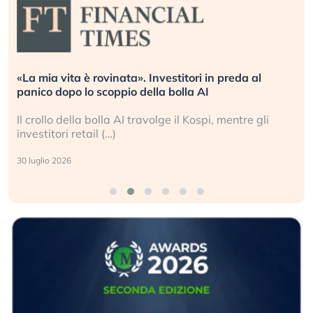
«La mia vita è rovinata». Investitori in preda al
panico dopo lo scoppio della bolla AI
Il crollo della bolla AI travolge il Kospi, mentre gli
investitori retail (…)
30 luglio 2026