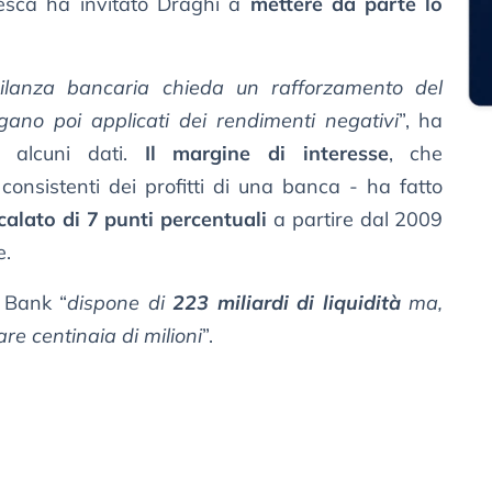
desca ha invitato Draghi a
mettere da parte lo
ilanza bancaria chieda un rafforzamento del
gano poi applicati dei rendimenti negativi
”, ha
o alcuni dati.
Il margine di interesse
, che
consistenti dei profitti di una banca - ha fatto
calato di 7 punti percentuali
a partire dal 2009
e.
e Bank “
dispone di
223 miliardi di liquidità
ma,
are centinaia di milioni
”.