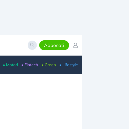
Abbonati
• Motori
• Fintech
• Green
• Lifestyle