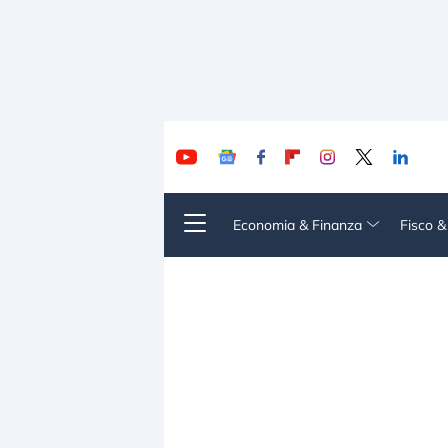
Economia & Finanza
Fisco 