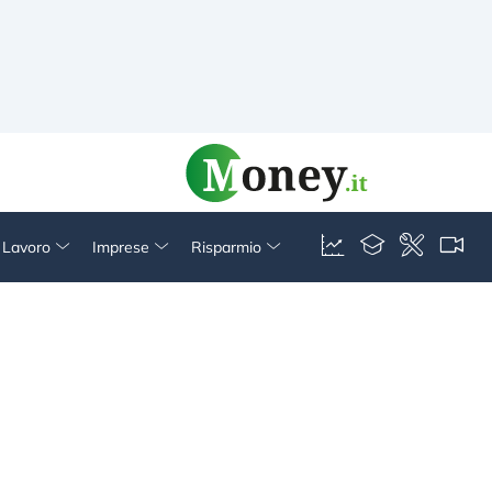
& Lavoro
Imprese
Risparmio