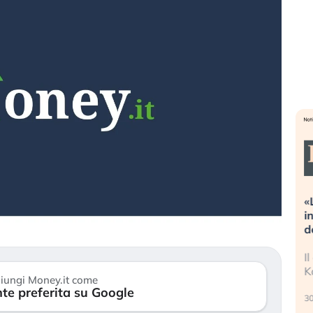
Dalle valutazioni estreme alla
«
correzione. Cosa sta guidando il
i
repricing degli asset?
d
Gli investitori stanno finalmente
I
mostrando segni di stanchezza
K
iungi Money.it come
verso le (…)
te preferita su Google
30
3 agosto 2026