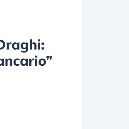
Draghi:
ancario”