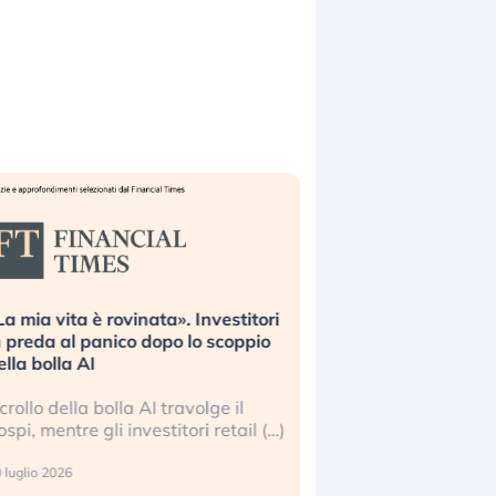
La mia vita è rovinata». Investitori
Quando la finanza p
n preda al panico dopo lo scoppio
dell’economia reale. 
ella bolla AI
ripetendo gli errori 
l crollo della bolla AI travolge il
La ricchezza mondial
ospi, mentre gli investitori retail (…)
sempre più sganciata
reale. (…)
 luglio 2026
24 luglio 2026