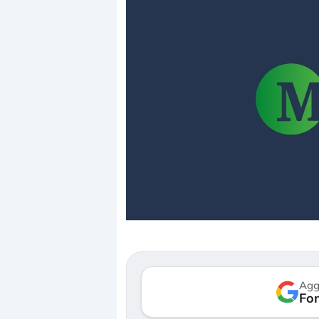
Agg
Fon