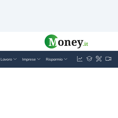
& Lavoro
Imprese
Risparmio