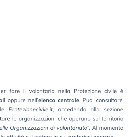
 fare il volontario nella Protezione civile è
ali
oppure nell’
elenco centrale
. Puoi consultare
nale
Protezionecivile.it
, accedendo alla sezione
are le organizzazioni che operano sul territorio
elle Organizzazioni di volontariato”
. Al momento
e attività e il settore in cui preferisci operare: