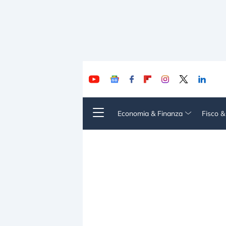
Economia & Finanza
Fisco 