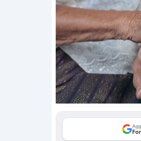
Dalle valutazioni estr
correzione. Cosa sta g
repricing degli asset?
Gli investitori stanno 
mostrando segni di s
Agg
verso le (…)
Fon
3 agosto 2026