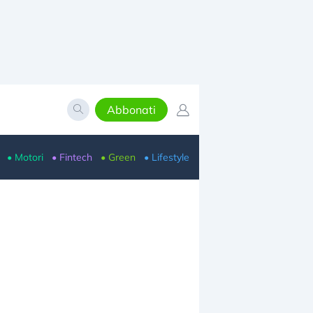
Abbonati
• Motori
• Fintech
• Green
• Lifestyle