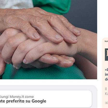
eme alla
«La mia vita è rovinata». Investitori
Q
uidando il
in preda al panico dopo lo scoppio
d
della bolla AI
r
finalmente
Il crollo della bolla AI travolge il
L
tanchezza
Kospi, mentre gli investitori retail (…)
s
iungi Money.it come
r
te preferita su Google
30 luglio 2026
24