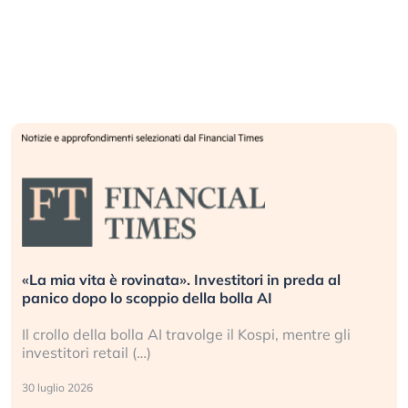
Quando la finanza pesa più dell’economia reale.
L’America sta ripetendo gli errori del 2008?
li
La ricchezza mondiale cresce, ma è sempre più
sganciata dall’economia reale. (…)
24 luglio 2026